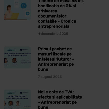
Tichete de masa 45 lei,
bonificatia de 3% si
arhivarea
documentelor
contabile - Cronica
antreprenoriala
4 decembrie 2025
Primul pachet de
masuri fiscale pe
intelesul tuturor -
Antreprenoriat pe
bune
7 august 2025
Noile cote de TVA:
efecte si aplicabilitate
- Antreprenoriat pe
bune