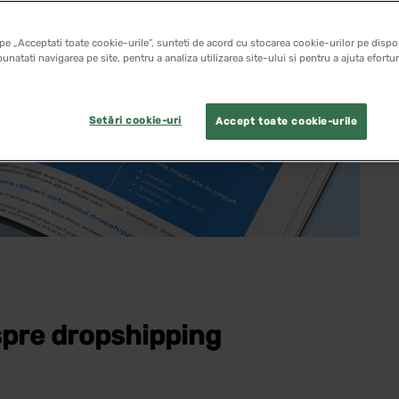
pe „Acceptati toate cookie-urile”, sunteti de acord cu stocarea cookie-urilor pe dispoz
unatati navigarea pe site, pentru a analiza utilizarea site-ului si pentru a ajuta efortu
Setări cookie-uri
Accept toate cookie-urile
espre dropshipping