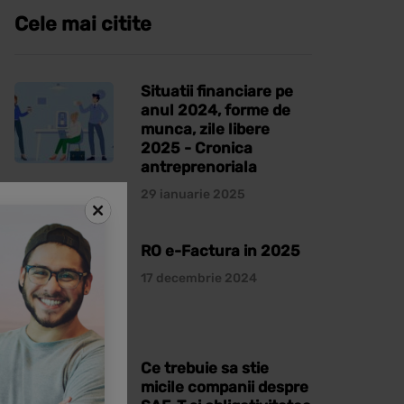
Cele mai citite
Situatii financiare pe
anul 2024, forme de
munca, zile libere
2025 - Cronica
antreprenoriala
29 ianuarie 2025
RO e-Factura in 2025
17 decembrie 2024
Ce trebuie sa stie
micile companii despre