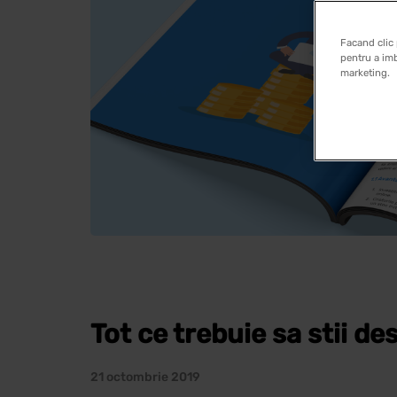
Facand clic 
pentru a imb
marketing.
Tot ce trebuie sa stii d
21 octombrie 2019