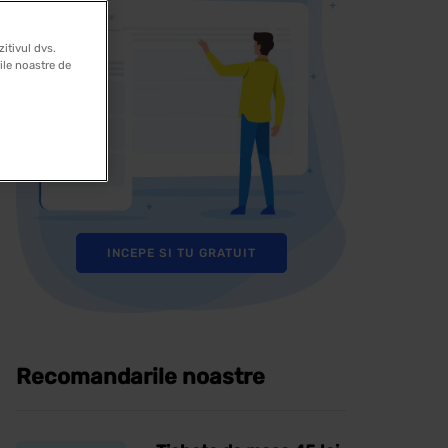
itivul dvs.
rile noastre de
INCEPE SI TU GRATUIT
Recomandarile noastre