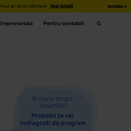
mul an de la infiintare!
Vezi detalii
Inchide
×
treprenoriala
Pentru contabili