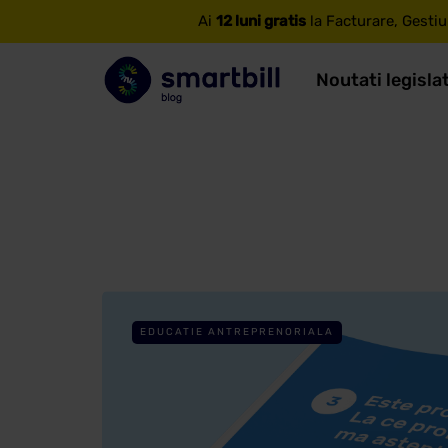
Ai
12 luni gratis
la Facturare, Gestiu
Noutati legisla
EDUCATIE ANTREPRENORIALA