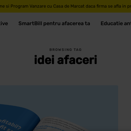
ne si Program Vanzare cu Casa de Marcat daca firma se afla in pri
tive
SmartBill pentru afacerea ta
Educatie an
BROWSING TAG
idei afaceri