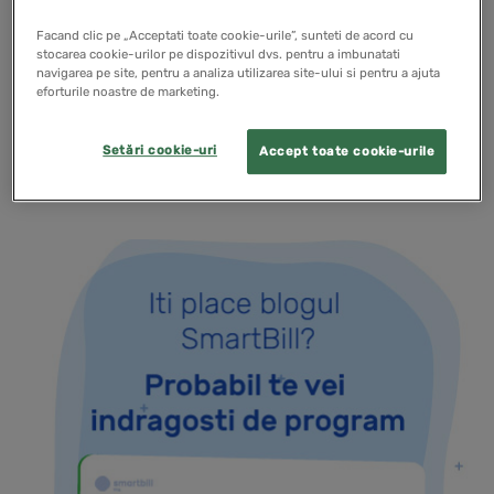
situatiilor financiare anuale, iar valoarea acestora
Facand clic pe „Acceptati toate cookie-urile”, sunteti de acord cu
trebuie sa se stabileasca in Adunarea Generala a
stocarea cookie-urilor pe dispozitivul dvs. pentru a imbunatati
navigarea pe site, pentru a analiza utilizarea site-ului si pentru a ajuta
Asociatilor (AGA).
eforturile noastre de marketing.
Setări cookie-uri
READ MORE
Accept toate cookie-urile