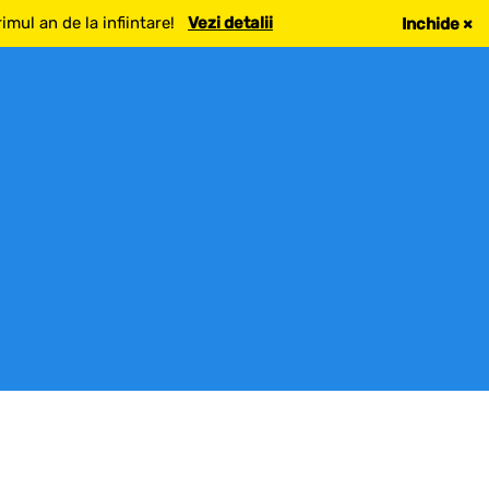
mul an de la infiintare!
Vezi detalii
Inchide
×