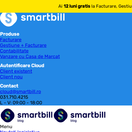
mai multe despre SmartBill
Ai
12 luni gratis
la Facturare, Gestiu
Produse
Facturare
Gestiune + Facturare
Contabilitate
Vanzare cu Casa de Marcat
Autentificare Cloud
Client existent
Client nou
Contact
cloud@smartbill.ro
031.710.4215
L - V: 09:00 - 18:00
Menu