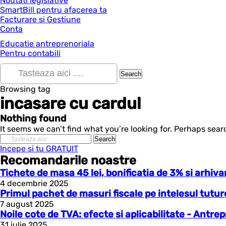
Noutati legislative
SmartBill pentru afacerea ta
Facturare si Gestiune
Conta
Educatie antreprenoriala
Pentru contabili
Browsing tag
incasare cu cardul
Nothing found
It seems we can’t find what you’re looking for. Perhaps sear
Incepe si tu GRATUIT
Recomandarile noastre
Tichete de masa 45 lei, bonificatia de 3% si arhi
4 decembrie 2025
Primul pachet de masuri fiscale pe intelesul tutu
7 august 2025
Noile cote de TVA: efecte si aplicabilitate - Antre
31 iulie 2025