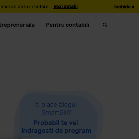
mul an de la infiintare!
Vezi detalii
Inchide
×
treprenoriala
Pentru contabili