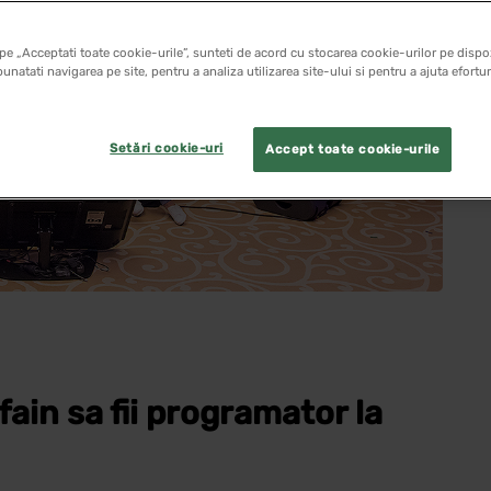
pe „Acceptati toate cookie-urile”, sunteti de acord cu stocarea cookie-urilor pe dispoz
unatati navigarea pe site, pentru a analiza utilizarea site-ului si pentru a ajuta efortu
Setări cookie-uri
Accept toate cookie-urile
fain sa fii programator la