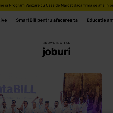
ne si Program Vanzare cu Casa de Marcat daca firma se afla in pri
tive
SmartBill pentru afacerea ta
Educatie an
BROWSING TAG
joburi