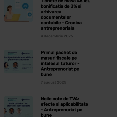
Tichete de masa 45 lei,
bonificatia de 3% si
arhivarea
documentelor
contabile - Cronica
antreprenoriala
4 decembrie 2025
Primul pachet de
masuri fiscale pe
intelesul tuturor -
Antreprenoriat pe
bune
7 august 2025
Noile cote de TVA:
efecte si aplicabilitate
- Antreprenoriat pe
bune