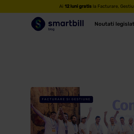
Ai
12 luni gratis
la Facturare, Gestiu
Noutati legisla
FACTURARE SI GESTIUNE