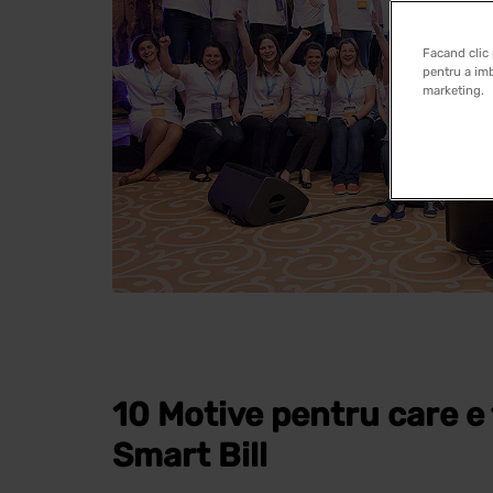
Facand clic 
pentru a imb
marketing.
10 Motive pentru care e 
Smart Bill