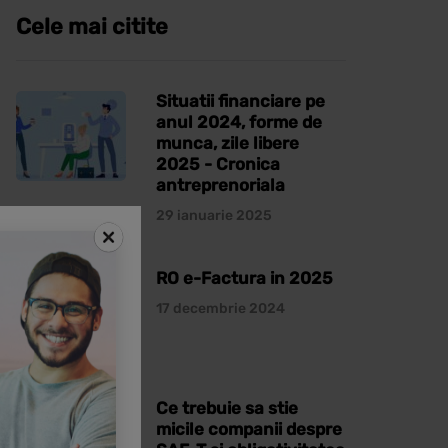
Cele mai citite
Situatii financiare pe
anul 2024, forme de
munca, zile libere
2025 - Cronica
antreprenoriala
29 ianuarie 2025
RO e-Factura in 2025
17 decembrie 2024
Ce trebuie sa stie
micile companii despre