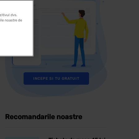
itivul dvs.
rile noastre de
INCEPE SI TU GRATUIT
Recomandarile noastre