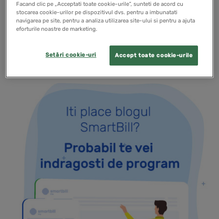
care pot fi atat in avantajul angajatorilor cat si al
Facand clic pe „Acceptati toate cookie-urile”, sunteti de acord cu
stocarea cookie-urilor pe dispozitivul dvs. pentru a imbunatati
angajatilor. Iara care sunt cele mai importante.
navigarea pe site, pentru a analiza utilizarea site-ului si pentru a ajuta
eforturile noastre de marketing.
READ MORE
Setări cookie-uri
Accept toate cookie-urile