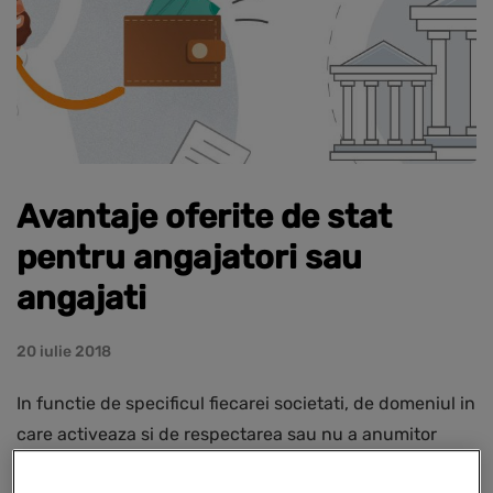
Avantaje oferite de stat
pentru angajatori sau
angajati
20 iulie 2018
In functie de specificul fiecarei societati, de domeniul in
care activeaza si de respectarea sau nu a anumitor
conditii, legislatia romaneasca prevede cateva beneficii