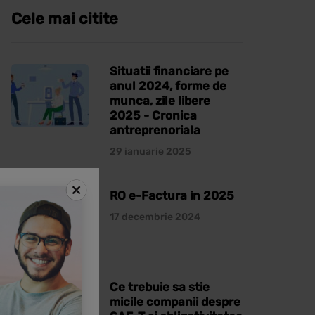
Cele mai citite
Situatii financiare pe
anul 2024, forme de
munca, zile libere
2025 - Cronica
antreprenoriala
29 ianuarie 2025
RO e-Factura in 2025
17 decembrie 2024
Ce trebuie sa stie
micile companii despre