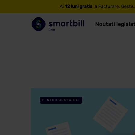
Ai
12 luni gratis
la Facturare, Gestiu
Noutati legisla
PENTRU CONTABILI