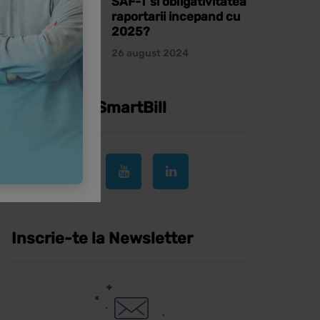
SAF-T si obligativitatea
raportarii incepand cu
2025?
26 august 2024
Urmareste SmartBill
Inscrie-te la Newsletter