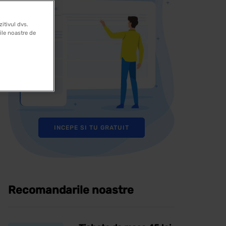
itivul dvs.
rile noastre de
INCEPE SI TU GRATUIT
Recomandarile noastre