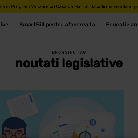
ne si Program Vanzare cu Casa de Marcat daca firma se afla in pri
tive
SmartBill pentru afacerea ta
Educatie an
BROWSING TAG
noutati legislative