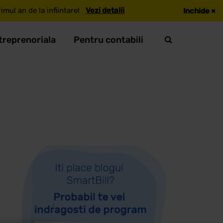
mul an de la infiintare!
Vezi detalii
Inchide
×
treprenoriala
Pentru contabili