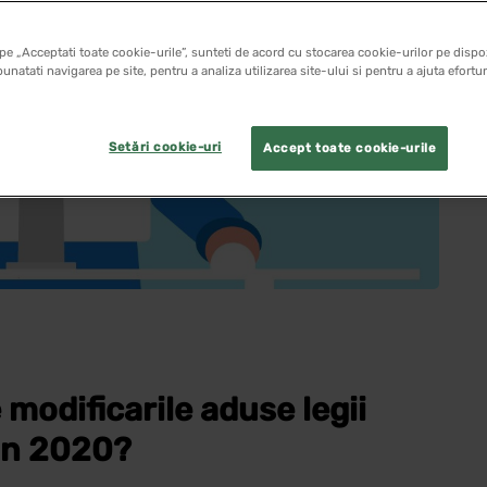
pe „Acceptati toate cookie-urile”, sunteti de acord cu stocarea cookie-urilor pe dispoz
unatati navigarea pe site, pentru a analiza utilizarea site-ului si pentru a ajuta efortu
Setări cookie-uri
Accept toate cookie-urile
 modificarile aduse legii
 in 2020?