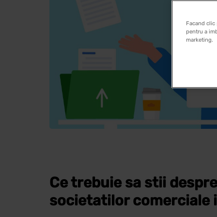
Facand clic 
pentru a imb
marketing.
Ce trebuie sa stii despre
societatilor comerciale