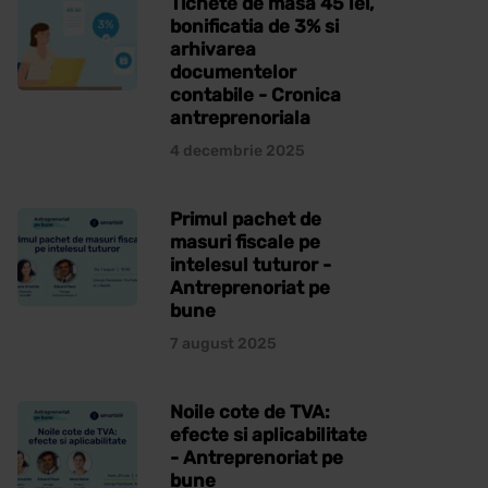
Tichete de masa 45 lei,
bonificatia de 3% si
arhivarea
documentelor
contabile - Cronica
antreprenoriala
4 decembrie 2025
Primul pachet de
masuri fiscale pe
intelesul tuturor -
Antreprenoriat pe
bune
7 august 2025
Noile cote de TVA:
efecte si aplicabilitate
- Antreprenoriat pe
bune