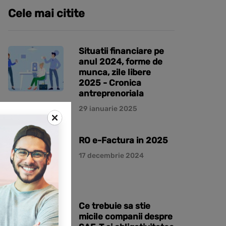
Cele mai citite
Situatii financiare pe
anul 2024, forme de
munca, zile libere
2025 - Cronica
antreprenoriala
29 ianuarie 2025
RO e-Factura in 2025
17 decembrie 2024
Ce trebuie sa stie
micile companii despre