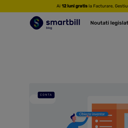
Ai
12 luni gratis
la Facturare, Gestiu
Noutati legisla
CONTA