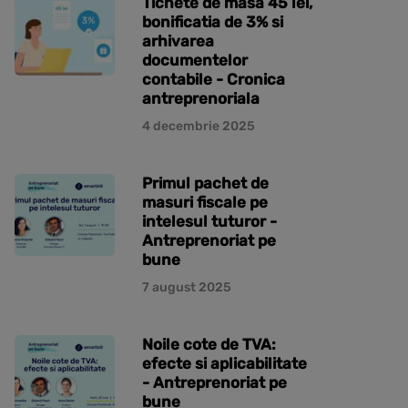
Tichete de masa 45 lei,
bonificatia de 3% si
arhivarea
documentelor
contabile - Cronica
antreprenoriala
4 decembrie 2025
Primul pachet de
masuri fiscale pe
intelesul tuturor -
Antreprenoriat pe
bune
7 august 2025
Noile cote de TVA:
efecte si aplicabilitate
- Antreprenoriat pe
bune