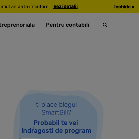
mul an de la infiintare!
Vezi detalii
Inchide
×
treprenoriala
Pentru contabili