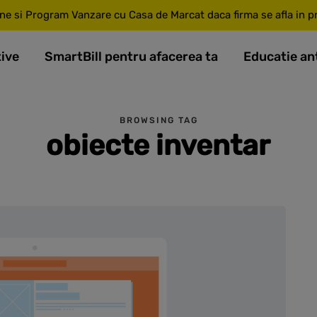
ne si Program Vanzare cu Casa de Marcat daca firma se afla in pri
tive
SmartBill pentru afacerea ta
Educatie an
BROWSING TAG
obiecte inventar