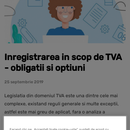
Inregistrarea in scop de TVA
- obligatii si optiuni
25 septembrie 2019
Legislatia din domeniul TVA este una dintre cele mai
complexe, existand reguli generale si multe exceptii,
astfel este mai greu de aplicat, fara o analiza a
contextului fiecarei firme si operatiuni.
Facand clic pe „Acceptati toate cookie-urile”, sunteti de acord cu