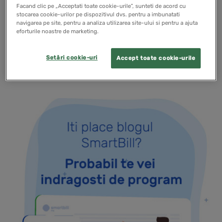
exclusivitate pentru toti clientii Smart Bill, urmand ca
Facand clic pe „Acceptati toate cookie-urile”, sunteti de acord cu
din luna ianuarie sa fie puse la dispozitia tuturor
stocarea cookie-urilor pe dispozitivul dvs. pentru a imbunatati
navigarea pe site, pentru a analiza utilizarea site-ului si pentru a ajuta
companiilor din Romania!
eforturile noastre de marketing.
Setări cookie-uri
Accept toate cookie-urile
READ MORE