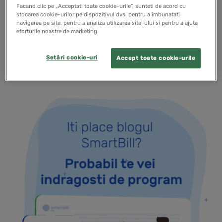
termen acesta intarzie sa apara, poata ca ar trebui
Facand clic pe „Acceptati toate cookie-urile”, sunteti de acord cu
luate masuri suplimentare pentru revigorarea
stocarea cookie-urilor pe dispozitivul dvs. pentru a imbunatati
navigarea pe site, pentru a analiza utilizarea site-ului si pentru a ajuta
activitatii.
eforturile noastre de marketing.
Setări cookie-uri
Accept toate cookie-urile
READ MORE