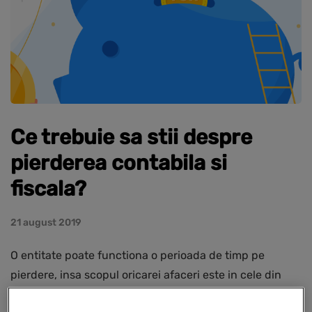
Ce trebuie sa stii despre
pierderea contabila si
fiscala?
21 august 2019
O entitate poate functiona o perioada de timp pe
pierdere, insa scopul oricarei afaceri este in cele din
urma de a aduce profit, asa ca, daca intr-un anumit