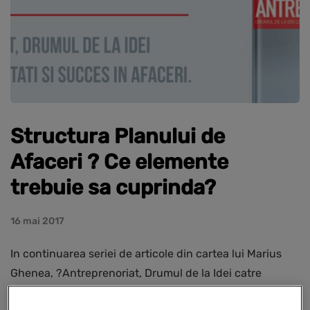
Structura Planului de
Afaceri ? Ce elemente
trebuie sa cuprinda?
16 mai 2017
In continuarea seriei de articole din cartea lui Marius
Ghenea, ?Antreprenoriat, Drumul de la Idei catre
Oportunitati si Succes in Afaceri? vom prezenta