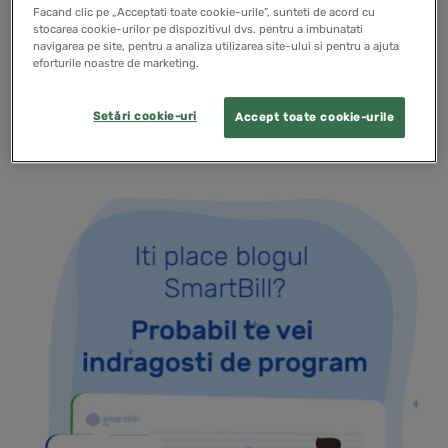
informatii despre rolul unui plan de afaceri intr-o
Facand clic pe „Acceptati toate cookie-urile”, sunteti de acord cu
activitate antreprenoriala si despre ce ar trebui sa
stocarea cookie-urilor pe dispozitivul dvs. pentru a imbunatati
navigarea pe site, pentru a analiza utilizarea site-ului si pentru a ajuta
contina un astfel de plan de afaceri.
eforturile noastre de marketing.
Setări cookie-uri
Accept toate cookie-urile
READ MORE