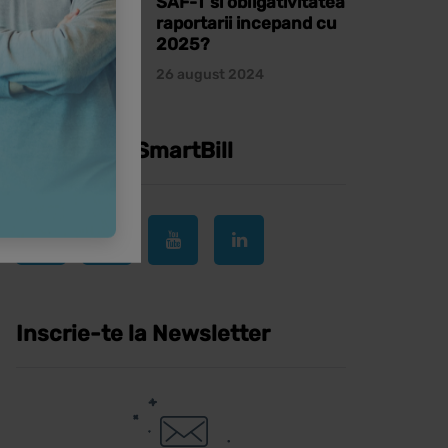
SAF-T si obligativitatea
raportarii incepand cu
2025?
26 august 2024
Urmareste SmartBill
Inscrie-te la Newsletter