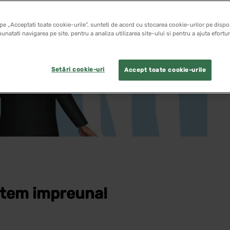
pe „Acceptati toate cookie-urile”, sunteti de acord cu stocarea cookie-urilor pe dispoz
unatati navigarea pe site, pentru a analiza utilizarea site-ului si pentru a ajuta efortu
Setări cookie-uri
Accept toate cookie-urile
estem impreuna!