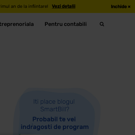
mul an de la infiintare!
Vezi detalii
Inchide
×
treprenoriala
Pentru contabili