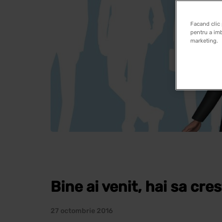
Facand clic 
pentru a imb
marketing.
Bine ai venit, hai sa cr
27 octombrie 2016