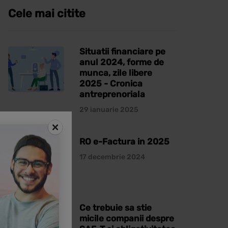
Cele mai citite
Situatii financiare pe
anul 2024, forme de
munca, zile libere
2025 - Cronica
antreprenoriala
29 ianuarie 2025
RO e-Factura in 2025
17 decembrie 2024
Ce trebuie sa stie
micile companii despre