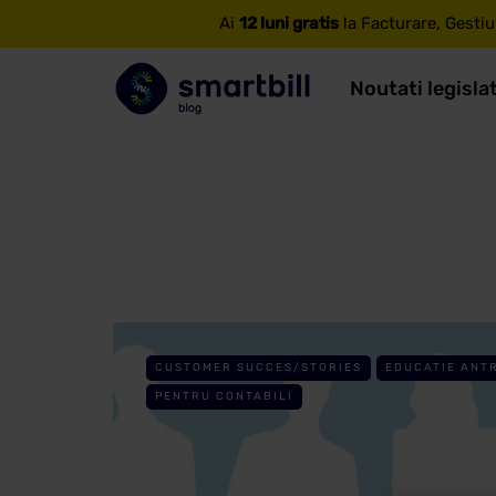
Ai
12 luni gratis
la Facturare, Gestiu
Noutati legisla
CUSTOMER SUCCES/STORIES
EDUCATIE ANT
PENTRU CONTABILI