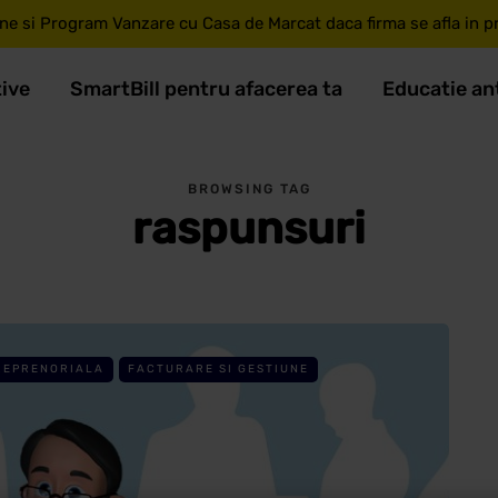
ne si Program Vanzare cu Casa de Marcat daca firma se afla in pri
tive
SmartBill pentru afacerea ta
Educatie an
BROWSING TAG
raspunsuri
REPRENORIALA
FACTURARE SI GESTIUNE