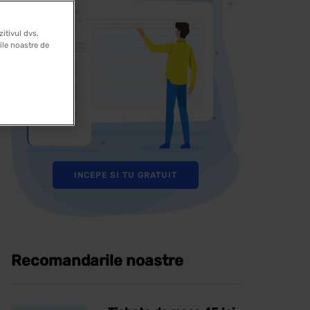
itivul dvs.
rile noastre de
INCEPE SI TU GRATUIT
Recomandarile noastre