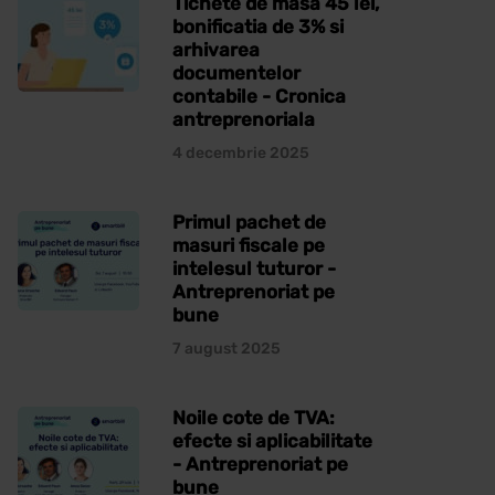
Tichete de masa 45 lei,
bonificatia de 3% si
arhivarea
documentelor
contabile - Cronica
antreprenoriala
4 decembrie 2025
Primul pachet de
masuri fiscale pe
intelesul tuturor -
Antreprenoriat pe
bune
7 august 2025
Noile cote de TVA:
efecte si aplicabilitate
- Antreprenoriat pe
bune