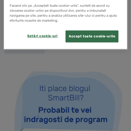
fiscala, ce obligatii au persoanele care inchiriaza
Facand clic pe „Acceptati toate cookie-urile”, sunteti de acord cu
stocarea cookie-urilor pe dispozitivul dvs. pentru a imbunatati
camere in locuintele proprii, cine trebuie sa
navigarea pe site, pentru a analiza utilizarea site-ului si pentru a ajuta
eforturile noastre de marketing.
intocmeasca dosarul preturilor de transfer potrivit
noilor reguli, cum functioneaza sistemul electronic…
Setări cookie-uri
Accept toate cookie-urile
READ MORE