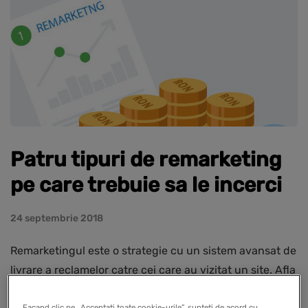
Patru tipuri de remarketing
pe care trebuie sa le incerci
24 septembrie 2018
Remarketingul este o strategie cu un sistem avansat de
livrare a reclamelor catre cei care au vizitat un site. Afla
care sunt cele 4 tipuri de remarketing.
Facand clic pe „Acceptati toate cookie-urile”, sunteti de acord cu