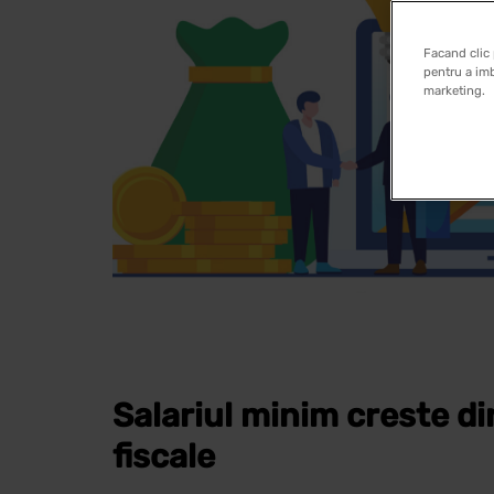
Facand clic 
pentru a imb
marketing.
Salariul minim creste di
fiscale