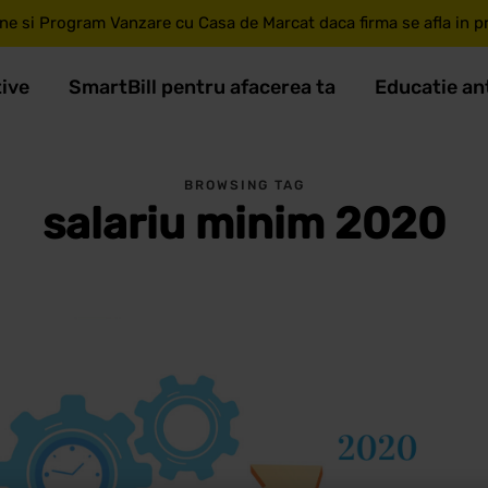
ne si Program Vanzare cu Casa de Marcat daca firma se afla in pri
tive
SmartBill pentru afacerea ta
Educatie an
BROWSING TAG
salariu minim 2020