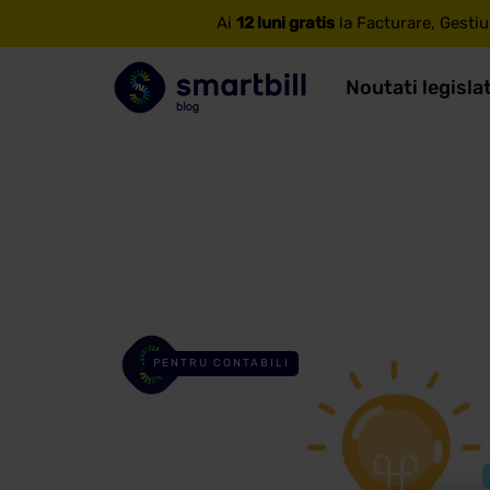
Ai
12 luni gratis
la Facturare, Gestiu
Noutati legisla
PENTRU CONTABILI