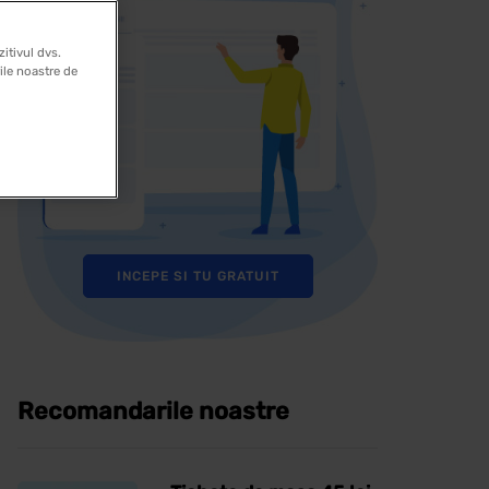
itivul dvs.
rile noastre de
INCEPE SI TU GRATUIT
Recomandarile noastre