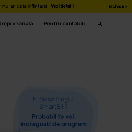
mul an de la infiintare!
Vezi detalii
Inchide
×
treprenoriala
Pentru contabili