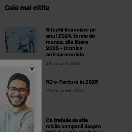
Cele mai citite
Situatii financiare pe
anul 2024, forme de
munca, zile libere
2025 - Cronica
antreprenoriala
29 ianuarie 2025
RO e-Factura in 2025
17 decembrie 2024
Ce trebuie sa stie
micile companii despre