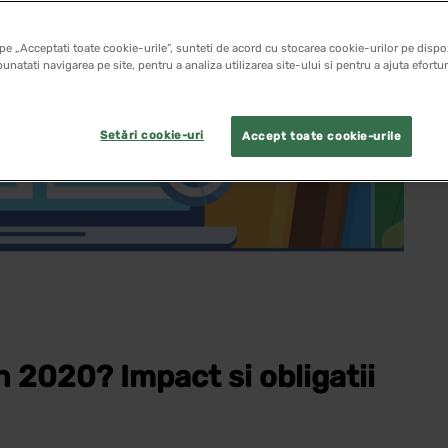
pe „Acceptati toate cookie-urile”, sunteti de acord cu stocarea cookie-urilor pe dispoz
unatati navigarea pe site, pentru a analiza utilizarea site-ului si pentru a ajuta efortu
Setări cookie-uri
Accept toate cookie-urile
n 2020? Impact si obligatii