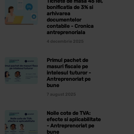
Tichete de masa 45 lei,
bonificatia de 3% si
arhivarea
documentelor
contabile - Cronica
antreprenoriala
4 decembrie 2025
Primul pachet de
masuri fiscale pe
intelesul tuturor -
Antreprenoriat pe
bune
7 august 2025
Noile cote de TVA:
efecte si aplicabilitate
- Antreprenoriat pe
bune