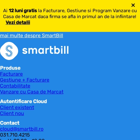
×
Ai
12 luni gratis
la Facturare, Gestiune si Program Vanzare cu
Casa de Marcat daca firma se afla in primul an de la infiintare!
Vezi detalii
mai multe despre SmartBill
Produse
Facturare
Gestiune + Facturare
Contabilitate
Vanzare cu Casa de Marcat
Autentificare Cloud
Client existent
Client nou
Contact
cloud@smartbill.ro
031.710.4215