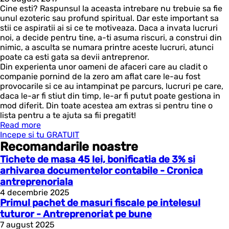
Cine esti? Raspunsul la aceasta intrebare nu trebuie sa fie
unul ezoteric sau profund spiritual. Dar este important sa
stii ce aspiratii ai si ce te motiveaza. Daca a invata lucruri
noi, a decide pentru tine, a-ti asuma riscuri, a construi din
nimic, a asculta se numara printre aceste lucruri, atunci
poate ca esti gata sa devii antreprenor.
Din experienta unor oameni de afaceri care au cladit o
companie pornind de la zero am aflat care le-au fost
provocarile si ce au intampinat pe parcurs, lucruri pe care,
daca le-ar fi stiut din timp, le-ar fi putut poate gestiona in
mod diferit. Din toate acestea am extras si pentru tine o
lista pentru a te ajuta sa fii pregatit!
Read more
Incepe si tu GRATUIT
Recomandarile noastre
Tichete de masa 45 lei, bonificatia de 3% si
arhivarea documentelor contabile - Cronica
antreprenoriala
4 decembrie 2025
Primul pachet de masuri fiscale pe intelesul
tuturor - Antreprenoriat pe bune
7 august 2025