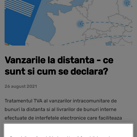
Vanzarile la distanta - ce
sunt si cum se declara?
26 august 2021
Tratamentul TVA al vanzarilor intracomunitare de
bunuri la distanta si al livrarilor de bunuri interne
efectuate de interfetele electronice care faciliteaza
aceste livrari a cunoscut modificari incepand cu 1 iulie
2021