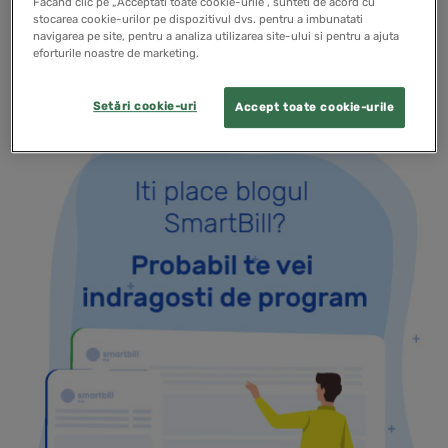
Facand clic pe „Acceptati toate cookie-urile”, sunteti de acord cu
stocarea cookie-urilor pe dispozitivul dvs. pentru a imbunatati
navigarea pe site, pentru a analiza utilizarea site-ului si pentru a ajuta
READ MORE
eforturile noastre de marketing.
Setări cookie-uri
Accept toate cookie-urile