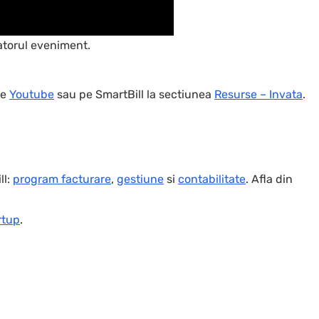
matorul eveniment.
de
Youtube
sau pe SmartBill la sectiunea
Resurse – Invata
.
ll:
program facturare
,
gestiune
si
contabilitate
. Afla din
rtup
.