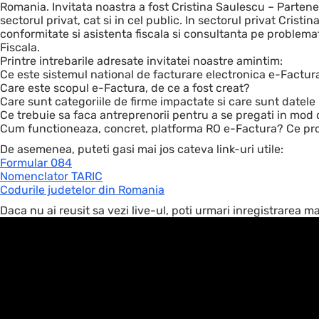
Romania. Invitata noastra a fost Cristina Saulescu – Parten
sectorul privat, cat si in cel public. In sectorul privat Cristi
conformitate si asistenta fiscala si consultanta pe problemati
Fiscala.
Printre intrebarile adresate invitatei noastre amintim:
Ce este sistemul national de facturare electronica e-Factur
Care este scopul e-Factura, de ce a fost creat?
Care sunt categoriile de firme impactate si care sunt datel
Ce trebuie sa faca antreprenorii pentru a se pregati in mod
Cum functioneaza, concret, platforma RO e-Factura? Ce prov
De asemenea, puteti gasi mai jos cateva link-uri utile:
Formular 084
Nomenclator TARIC
Codurile judetelor din Romania
Daca nu ai reusit sa vezi live-ul, poti urmari inregistrarea mai