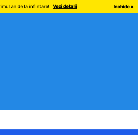
mul an de la infiintare!
Vezi detalii
Inchide
×