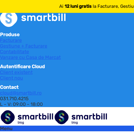
mai multe despre SmartBill
Ai
12 luni gratis
la Facturare, Gestiu
Produse
Facturare
Gestiune + Facturare
Contabilitate
Vanzare cu Casa de Marcat
Autentificare Cloud
Client existent
Client nou
Contact
cloud@smartbill.ro
031.710.4215
L - V: 09:00 - 18:00
Menu