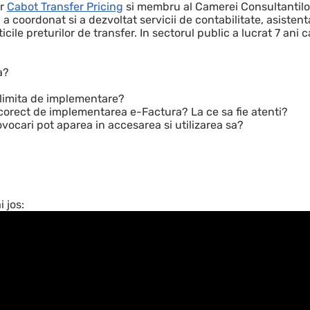
er
Cabot Transfer Pricing
si membru al Camerei Consultantilor 
na a coordonat si a dezvoltat servicii de contabilitate, asistent
cile preturilor de transfer. In sectorul public a lucrat 7 ani 
a?
e limita de implementare?
 corect de implementarea e-Factura? La ce sa fie atenti?
ocari pot aparea in accesarea si utilizarea sa?
 jos: