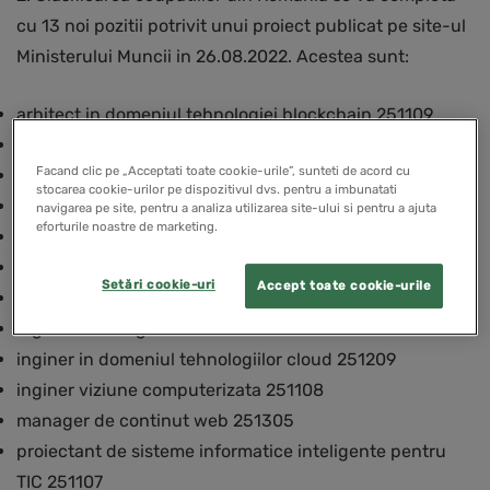
cu 13 noi pozitii potrivit unui proiect publicat pe site-ul
Ministerului Muncii in 26.08.2022. Acestea sunt:
arhitect in domeniul tehnologiei blockchain 251109
designer jocuri digitale 216614
Facand clic pe „Acceptati toate cookie-urile”, sunteti de acord cu
dezvoltator interfata cu utilizatorul 251211
stocarea cookie-urilor pe dispozitivul dvs. pentru a imbunatati
dezvoltator in domeniul tehnologiei blockchain 251210
navigarea pe site, pentru a analiza utilizarea site-ului si pentru a ajuta
eforturile noastre de marketing.
dezvoltator jocuri digitale 251307
expert in optimizarea motoarelor de cautare 251306
Setări cookie-uri
Accept toate cookie-urile
inginer de date complexe (big data) 251212
inginer de integrare 251106
inginer in domeniul tehnologiilor cloud 251209
inginer viziune computerizata 251108
manager de continut web 251305
proiectant de sisteme informatice inteligente pentru
TIC 251107