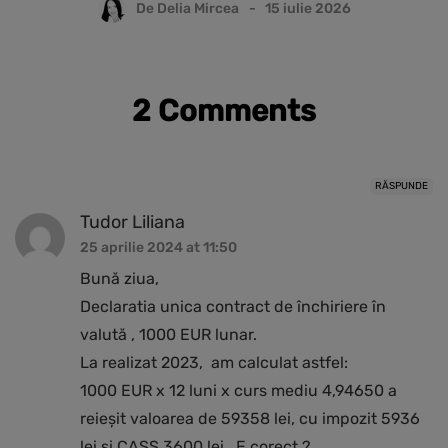
De
Delia Mircea
15 iulie 2026
2 Comments
RĂSPUNDE
Tudor Liliana
25 aprilie 2024 at 11:50
Bună ziua,
Declaratia unica contract de închiriere în
valută , 1000 EUR lunar.
La realizat 2023, am calculat astfel:
1000 EUR x 12 luni x curs mediu 4,94650 a
reieșit valoarea de 59358 lei, cu impozit 5936
lei și CASS 3600 lei . E corect ?