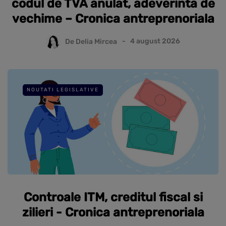
codul de TVA anulat, adeverinta de
vechime – Cronica antreprenoriala
De
Delia Mircea
4 august 2026
NOUTATI LEGISLATIVE
Controale ITM, creditul fiscal si
zilieri - Cronica antreprenoriala