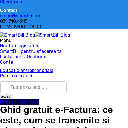
Client nou
Contact
cloud@smartbill.ro
031.710.4215
L - V: 09:00 - 18:00
Menu
Noutati legislative
SmartBill pentru afacerea ta
Facturare si Gestiune
Conta
Educatie antreprenoriala
Pentru contabili
Noutati legislative
Ghid gratuit e-Factura: ce
este, cum se transmite si