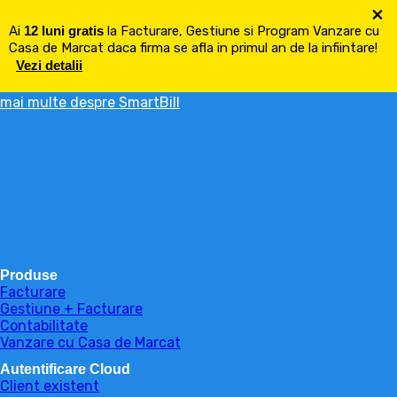
×
Ai
12 luni gratis
la Facturare, Gestiune si Program Vanzare cu
Casa de Marcat daca firma se afla in primul an de la infiintare!
Vezi detalii
mai multe despre SmartBill
Produse
Facturare
Gestiune + Facturare
Contabilitate
Vanzare cu Casa de Marcat
Autentificare Cloud
Client existent