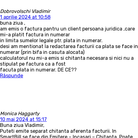
Dobrovolschi Vladimir
1 aprilie 2024 at 10:58
buna ziua ,
am emis o factura pantru un client persoana juridica ,care
mi-a platit factura in numerar
in limita sumelor legale ptr. plata in numerar.
desi am mentionat la redactarea facturii ca plata se face in
numerar (prin bifa in casuta alocata)
calculatorul nu mi-a emis si chitanta necesara si nici nu a
stipulat pe factura ca a fost
facuta plata in numerar. DE CE??
Răspunde
Monica Haggarty
10 mai 2024 at 15:17
Buna ziua Vladimir,
Puteti emite separat chitanta aferenta facturii. In
SmartBill se face din Emitere – Incasari – Chitanta. Poate