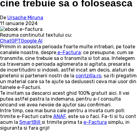
cine trebuie sa o foloseasca
De
Ursache Miruna
11 ianuarie 2024
Rezuma continutul textului cu:
ChatGPT
Google AI
Primim in aceasta perioada foarte multe intrebari, pe toate
canalele noastre, despre
e-Factura
: ce presupune, cum se
transmite, cine trebuie sa o transmita si tot asa. Intelegem
ca traversam o perioada aglomerata si agitata, presarata
de incertitudini si indoieli, astfel incat am decis, alaturi de
prietenii si partenerii nostri de la
contzilla.ro
, sa iti pregatim
un material care sa te ajute sa deslusesti ceva mai usor din
tainele e-Facturii.
Te invitam sa descarci acest ghid 100% gratuit aici. Il vei
putea astfel pastra la indemana, pentru a-l consulta
oricand vei avea nevoie de ajutor sau confirmari.
Intre timp, cea mai buna cale pentru a invata cum poti
trimite e-Facturi catre
ANAF
, este sa o faci. Fa-ti si tu cont
acum la
SmartBill
si trimite prima ta
e-Factura
simplu, in
siguranta si fara griji!