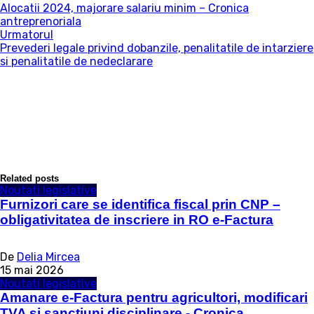
Alocatii 2024, majorare salariu minim – Cronica
antreprenoriala
Urmatorul
Prevederi legale privind dobanzile, penalitatile de intarziere
si penalitatile de nedeclarare
Related posts
Noutati legislative
Furnizori care se identifica fiscal prin CNP –
obligativitatea de inscriere in RO e-Factura
De
Delia Mircea
15 mai 2026
Noutati legislative
Amanare e-Factura pentru agricultori, modificari
TVA si sanctiuni disciplinare - Cronica