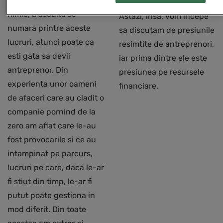
riscuri, a construi din
dezvoltarii unei firme.
nimic, a asculta se
Astazi, insa, vom incepe
numara printre aceste
sa discutam de presiunile
lucruri, atunci poate ca
resimtite de antreprenori,
esti gata sa devii
iar prima dintre ele este
antreprenor. Din
presiunea pe resursele
experienta unor oameni
financiare.
de afaceri care au cladit o
companie pornind de la
zero am aflat care le-au
fost provocarile si ce au
intampinat pe parcurs,
lucruri pe care, daca le-ar
fi stiut din timp, le-ar fi
putut poate gestiona in
mod diferit. Din toate