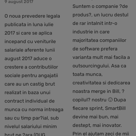
9 august 2017
Suntem o companie ?de
produs?, un lucru destul
O noua prevedere legala
de rar intalnit intr-o
publicata in luna iulie
industrie in care
2017 si care se aplica
majoritatea companiilor
incepand cu veniturile
de software prefera
salariale aferente lunii
varianta mult mai facila a
august 2017 aduce o
outsourcingului. Asa ca
crestere a contributiilor
toata munca,
sociale pentru angajatii
creativitatea si dedicarea
care au un castig brut
noastra merge in Bill, ?
realizat in baza unui
copilul? nostru 🙂 Dupa
contract individual de
fiecare sprint, SmartBill
munca cu norma intreaga
devine mai bun, mai
sau cu timp par?ial, sub
destept, mai inovator.
nivelul salariului minim
Prin el ajutam zeci de mii
brut pe ?ara (OUG