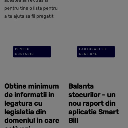
acestea am extras si
pentru tine o lista pentru
a te ajuta sa fii pregatit!
PENTRU
FACTURARE SI
CONTABILI
GESTIUNE
Obtine minimum
Balanta
de informatii in
stocurilor - un
legatura cu
nou raport din
legislatia din
aplicatia Smart
domeniul in care
Bill