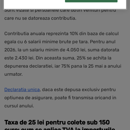
venituri supuse CASS si nu sunt exceptate de la plata.
Sunt vizate si persoanele care obtin venituri pentru
care nu se datoreaza contributia.
Contributia anuala reprezinta 10% din baza de calcul
egala cu 6 salarii minime brute pe tara. Pentru anul
2026, la un salariu minim de 4.050 lei, suma datorata
este 2.430 lei. Din aceasta suma, 25% se achita la
depunerea declaratiei, iar 75% pana la 25 mai a anului
urmator.
Declaratia unica
, daca este depusa exclusiv pentru
optiunea de asigurare, poate fi transmisa oricand in
cursul anului.
Taxa de 25 lei pentru colete sub 150
euro: cum se aplica TVA la importurile