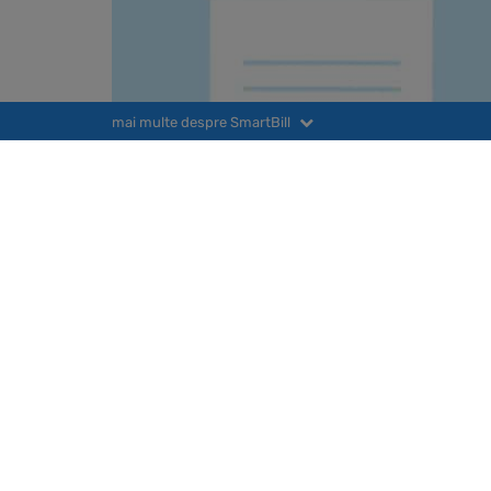
mai multe despre SmartBill
PROD
Factur
Gestiu
Contabi
Vanzar
Noutati legislative
Optiunea CASS, taxe pe colet
pentru microintreprinderi - C
12 februarie 2026