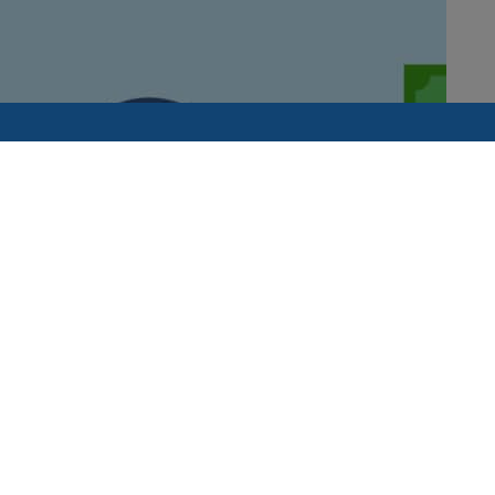
USE
AUTENTIFICARE CLOUD
are
Client existent
ne + Facturare
Client nou
litate
e cu Casa de Marcat
e extracomunitare si noutati
ronica antreprenoriala
T