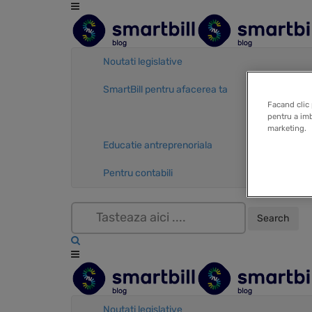
Noutati legislative
SmartBill pentru afacerea ta
Facand clic 
pentru a imb
marketing.
Educatie antreprenoriala
Pentru contabili
Noutati legislative