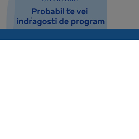
CONTACT
cloud@smartbill.ro
031.710.4215
L - V: 09:00 - 18:00
Incepe si tu GRATUIT
Recomandarile noastre
ichete de masa 45 lei,