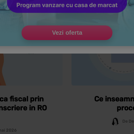
EDUCATIE ANTREPRENORI
Vezi oferta
ca fiscal prin
Ce inseamna
nscriere in RO
proc
De
De
mai 2026