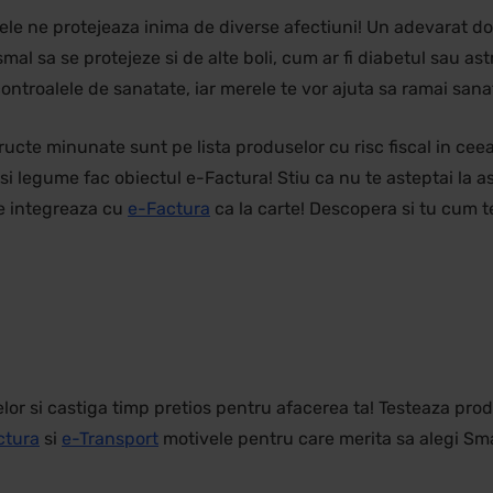
e ne protejeaza inima de diverse afectiuni! Un adevarat docto
smal sa se protejeze si de alte boli, cum ar fi diabetul sau a
controalele de sanatate, iar merele te vor ajuta sa ramai sana
ucte minunate sunt pe lista produselor cu risc fiscal in ceea
 si legume fac obiectul e-Factura! Stiu ca nu te asteptai la a
e integreaza cu
e-Factura
ca la carte! Descopera si tu cum t
 si castiga timp pretios pentru afacerea ta! Testeaza prod
ctura
si
e-Transport
motivele pentru care merita sa alegi Sma