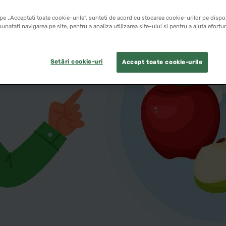
pe „Acceptati toate cookie-urile”, sunteti de acord cu stocarea cookie-urilor pe dispoz
unatati navigarea pe site, pentru a analiza utilizarea site-ului si pentru a ajuta efortu
Setări cookie-uri
Accept toate cookie-urile