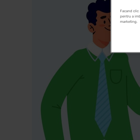
Facand clic 
pentru a imb
marketing.