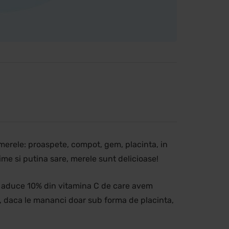
i merele: proaspete, compot, gem, placinta, in
 lime si putina sare, merele sunt delicioase!
ne aduce 10% din vitamina C de care avem
ne, daca le mananci doar sub forma de placinta,