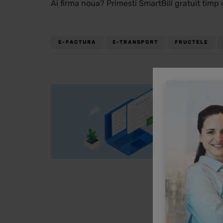
Ai firma noua? Primesti SmartBill gratuit timp 
E-FACTURA
E-TRANSPORT
FRUCTELE