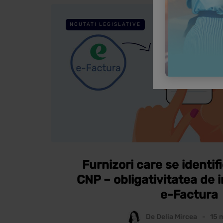
NOUTATI LEGISLATIVE
Furnizori care se identifi
CNP – obligativitatea de i
e-Factura
De
Delia Mircea
15 