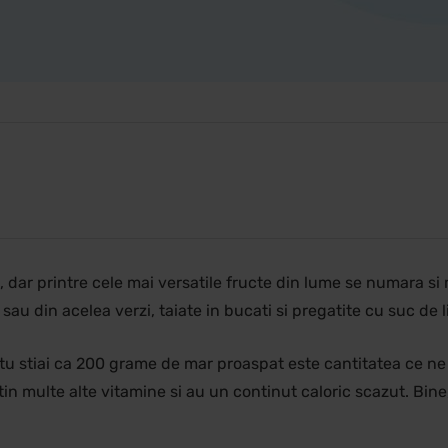
a, dar printre cele mai versatile fructe din lume se numara s
e sau din acelea verzi, taiate in bucati si pregatite cu suc de
, tu stiai ca 200 grame de mar proaspat este cantitatea ce 
ntin multe alte vitamine si au un continut caloric scazut. Bi