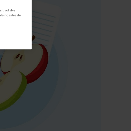
itivul dvs.
rile noastre de