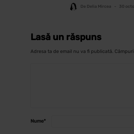
De
Delia Mircea
30 oct
Lasă un răspuns
Adresa ta de email nu va fi publicată.
Câmpuril
Nume
*