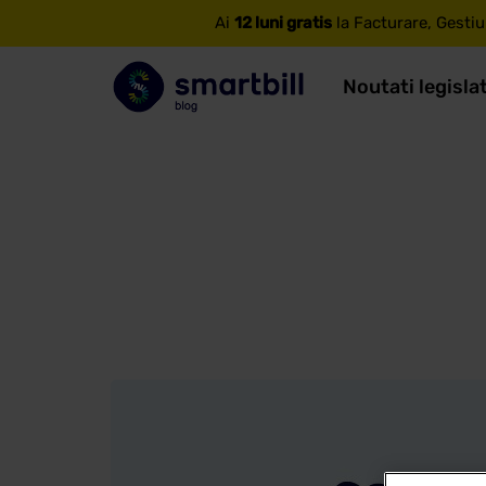
Ai
12 luni gratis
la Facturare, Gestiu
Noutati legisla