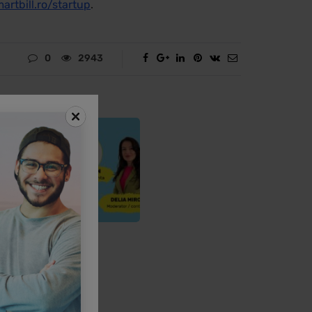
artbill.ro/startup
.
0
2943