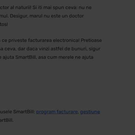
r al naturii! Si iti mai spun ceva: nu ne
stmul. Desigur, marul nu este un doctor
tos!
 ce priveste facturarea electronica! Pretioase
sa ceva, dar daca vinzi astfel de bunuri, sigur
e ajuta SmartBill, asa cum merele ne ajuta
usele SmartBill:
program facturare
,
gestiune
rtBill.