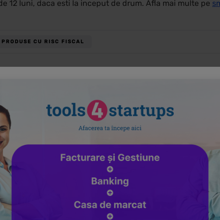
de 12 luni, daca esti la inceput de drum. Afla mai multe pe
sm
PRODUSE CU RISC FISCAL
ANTERIOR
URMATORUL
Termene importante
RO e-Factura
pentru antreprenori in
– Pastila de
anul 2023: plata
contabilitate
taxelor, calcul
bonificatii, declaratii
Te-ar mai putea interesa