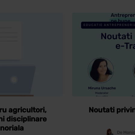
EDUCATIE ANTREPRENORI
 agricultori,
Noutati privi
i disciplinare
noriala
De
Monic