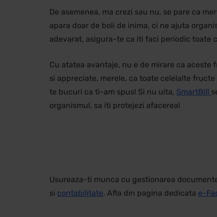
De asemenea, ma crezi sau nu, se pare ca merel
apara doar de boli de inima, ci ne ajuta organi
adevarat, asigura-te ca iti faci periodic toate 
Cu atatea avantaje, nu e de mirare ca aceste fr
si appreciate, merele, ca toate celelalte fructe
te bucuri ca ti-am spus! Si nu uita,
SmartBill
s
organismul, sa iti protejezi afacerea!
Usureaza-ti munca cu gestionarea documentelor
si
contabilitate
. Afla din pagina dedicata
e-Fa