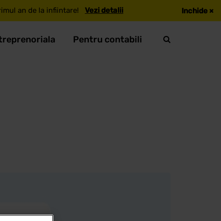
mul an de la infiintare!
Vezi detalii
Inchide
×
treprenoriala
Pentru contabili