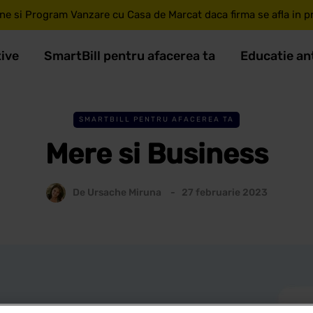
ne si Program Vanzare cu Casa de Marcat daca firma se afla in pri
tive
SmartBill pentru afacerea ta
Educatie an
SMARTBILL PENTRU AFACEREA TA
Mere si Business
De
Ursache Miruna
27 februarie 2023