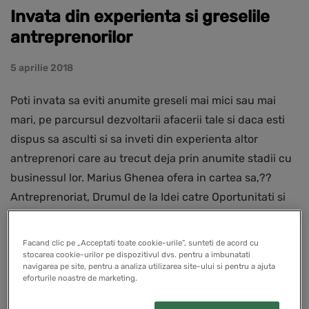
Invata din experienta si greselile
antreprenorilor
5 aprilie 2018
Poti invata sa eviti anumite greseli mai mici sau mai
mari, pe parcursul dezvoltarii afacerii tale si daca esti
dispus sa asculti si sa inveti din experienta altor
antreprenori care au trecut deja prin anumite stadii cu
businessul lor. Marius Ghenea ofera in cartea sa,??
Antreprenoriat, Drumul de la Idei catre Oportunitati si
Succes in Afaceri?, recomandari cu privire la acest
aspect.
Facand clic pe „Acceptati toate cookie-urile”, sunteti de acord cu
stocarea cookie-urilor pe dispozitivul dvs. pentru a imbunatati
navigarea pe site, pentru a analiza utilizarea site-ului si pentru a ajuta
eforturile noastre de marketing.
EDUCATIE ANTREPRENORIALA