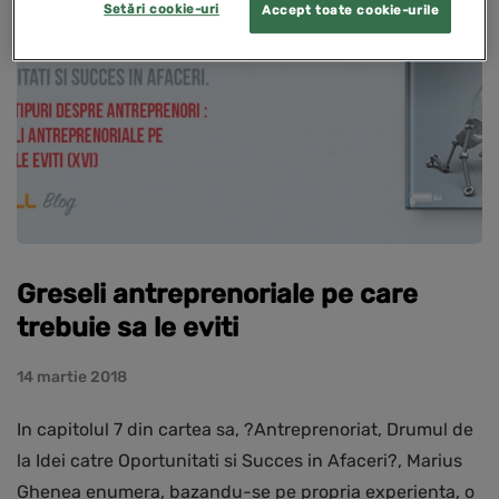
Setări cookie-uri
Accept toate cookie-urile
Greseli antreprenoriale pe care
trebuie sa le eviti
14 martie 2018
In capitolul 7 din cartea sa, ?Antreprenoriat, Drumul de
la Idei catre Oportunitati si Succes in Afaceri?, Marius
Ghenea enumera, bazandu-se pe propria experienta, o