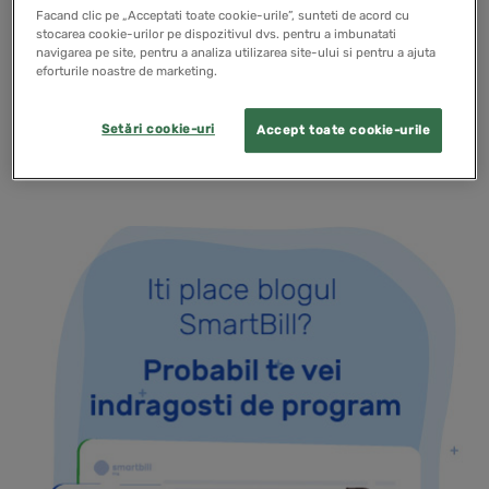
CASS se va calcula in mod diferit la PFA in sensul ca se
Facand clic pe „Acceptati toate cookie-urile”, sunteti de acord cu
stocarea cookie-urilor pe dispozitivul dvs. pentru a imbunatati
vor separa veniturile din activitati independente de alte
navigarea pe site, pentru a analiza utilizarea site-ului si pentru a ajuta
eforturile noastre de marketing.
tipuri de venituri (dividende, chirii,…
Setări cookie-uri
Accept toate cookie-urile
READ MORE