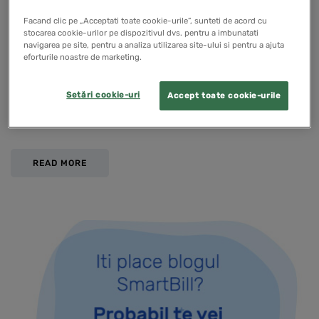
Afla noutatile legislative din Cronica
Facand clic pe „Acceptati toate cookie-urile”, sunteti de acord cu
stocarea cookie-urilor pe dispozitivul dvs. pentru a imbunatati
antreprenoriala saptamanala: 1. In MOF 829 din 14
navigarea pe site, pentru a analiza utilizarea site-ului si pentru a ajuta
eforturile noastre de marketing.
septembrie 2023 s-a publicat Ordinul nr. 2 494 din 4
septembrie 2023 pentru modificarea Ordinului
Setări cookie-uri
Accept toate cookie-urile
ministrului finantelor nr. 3.225/2020 pentru aprobarea
Normelor privind procedura…
READ MORE