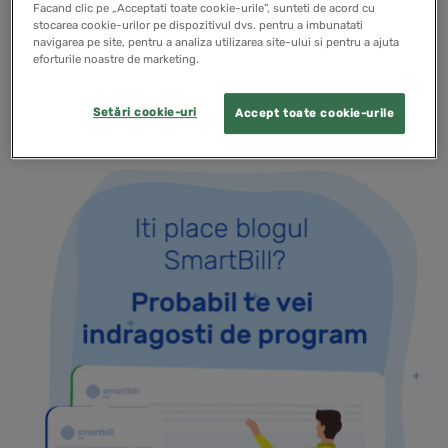
fiscal al cheltuielilor influenteaza direct baza
Facand clic pe „Acceptati toate cookie-urile”, sunteti de acord cu
stocarea cookie-urilor pe dispozitivul dvs. pentru a imbunatati
impozabila si, implicit, valoarea impozitului…
navigarea pe site, pentru a analiza utilizarea site-ului si pentru a ajuta
eforturile noastre de marketing.
READ MORE
Setări cookie-uri
Accept toate cookie-urile