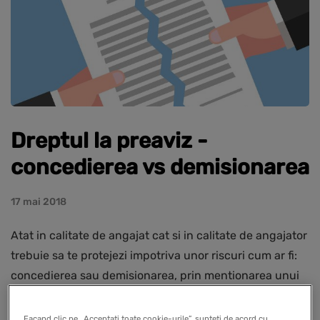
Dreptul la preaviz -
concedierea vs demisionarea
17 mai 2018
Atat in calitate de angajat cat si in calitate de angajator
trebuie sa te protejezi impotriva unor riscuri cum ar fi:
concedierea sau demisionarea, prin mentionarea unui
termen de preaviz in contractul individual de munca.
Facand clic pe „Acceptati toate cookie-urile”, sunteti de acord cu