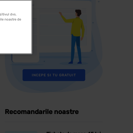
itivul dvs.
rile noastre de
INCEPE SI TU GRATUIT
Recomandarile noastre