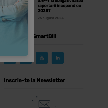
SAF-T si obligativitatea
raportarii incepand cu
2025?
26 august 2024
Urmareste SmartBill
Inscrie-te la Newsletter