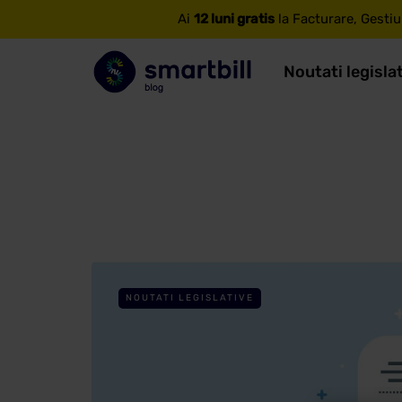
Ai
12 luni gratis
la Facturare, Gestiu
Noutati legisla
NOUTATI LEGISLATIVE