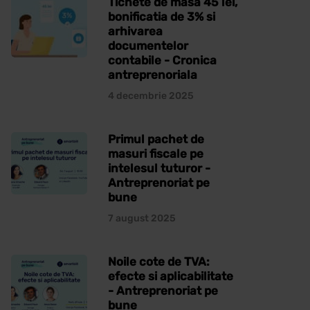
Tichete de masa 45 lei,
bonificatia de 3% si
arhivarea
documentelor
contabile - Cronica
antreprenoriala
4 decembrie 2025
Primul pachet de
masuri fiscale pe
intelesul tuturor -
Antreprenoriat pe
bune
7 august 2025
Noile cote de TVA:
efecte si aplicabilitate
- Antreprenoriat pe
bune