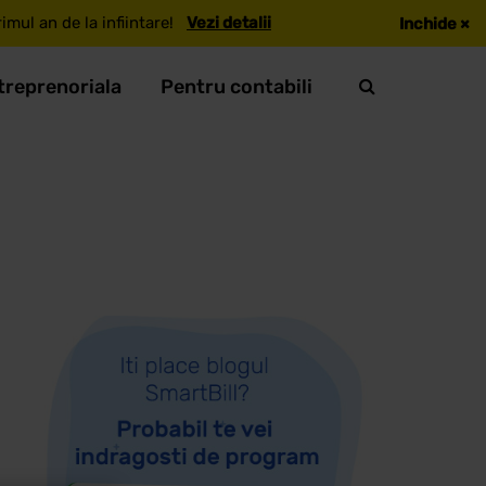
mul an de la infiintare!
Vezi detalii
Inchide
×
treprenoriala
Pentru contabili