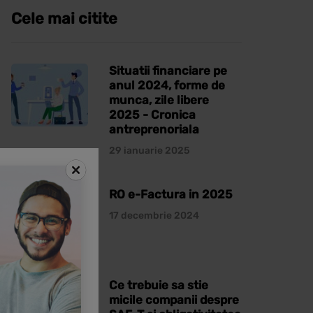
Cele mai citite
Situatii financiare pe
anul 2024, forme de
munca, zile libere
2025 - Cronica
antreprenoriala
29 ianuarie 2025
RO e-Factura in 2025
17 decembrie 2024
Ce trebuie sa stie
micile companii despre