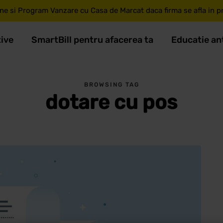
ne si Program Vanzare cu Casa de Marcat daca firma se afla in pri
tive
SmartBill pentru afacerea ta
Educatie an
BROWSING TAG
dotare cu pos