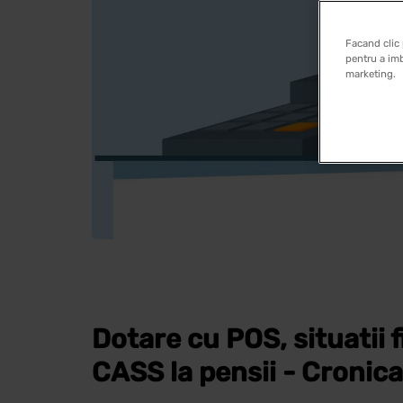
Facand clic 
pentru a imb
marketing.
Dotare cu POS, situatii 
CASS la pensii - Cronic