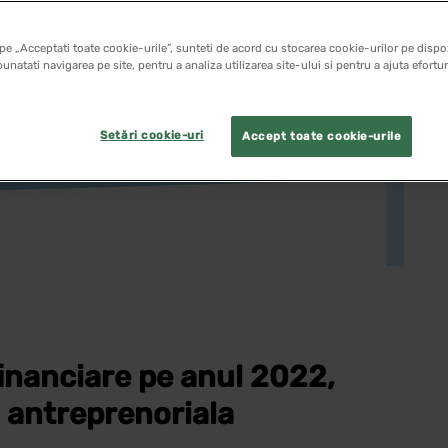
pe „Acceptati toate cookie-urile”, sunteti de acord cu stocarea cookie-urilor pe dispoz
unatati navigarea pe site, pentru a analiza utilizarea site-ului si pentru a ajuta efortu
Setări cookie-uri
Accept toate cookie-urile
financiare pe anul 2022,
a antreprenoriala