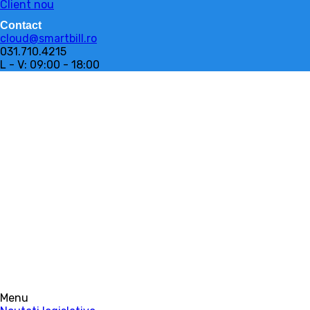
Client nou
Contact
cloud@smartbill.ro
031.710.4215
L - V: 09:00 - 18:00
Menu