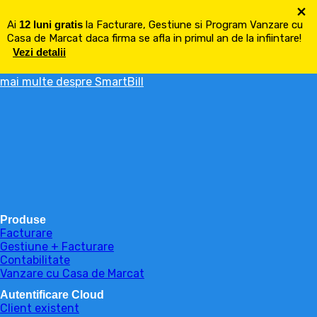
×
Ai
12 luni gratis
la Facturare, Gestiune si Program Vanzare cu
Casa de Marcat daca firma se afla in primul an de la infiintare!
Vezi detalii
mai multe despre SmartBill
Produse
Facturare
Gestiune + Facturare
Contabilitate
Vanzare cu Casa de Marcat
Autentificare Cloud
Client existent