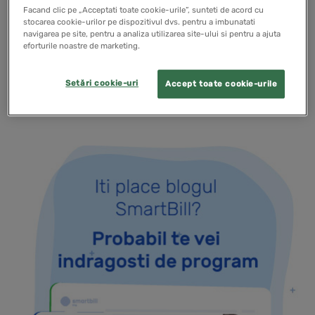
70/2015 stabileste reguli privind limitele incasarilor si
Facand clic pe „Acceptati toate cookie-urile”, sunteti de acord cu
stocarea cookie-urilor pe dispozitivul dvs. pentru a imbunatati
platilor in numerar si incurajeaza folosirea sistemelor
navigarea pe site, pentru a analiza utilizarea site-ului si pentru a ajuta
eforturile noastre de marketing.
moderne de plata. Incalcarea acestor reguli…
Setări cookie-uri
Accept toate cookie-urile
READ MORE