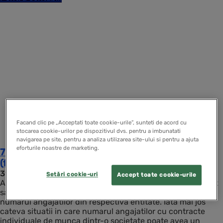
Facand clic pe „Acceptati toate cookie-urile”, sunteti de acord cu
stocarea cookie-urilor pe dispozitivul dvs. pentru a imbunatati
navigarea pe site, pentru a analiza utilizarea site-ului si pentru a ajuta
eforturile noastre de marketing.
7 situatii in care numarul angajatilor are impact
(fiscal si contabil) asupra societatii
31 ianuarie 2018
Setări cookie-uri
Accept toate cookie-urile
Anumite aspecte cu privire la activitatea unei societati pot
sa difere considerabil atunci cand este luat in considerare
numarul angajatilor din respectiva entitate. Iata mai jos
cateva situatii in care numarul angajatilor cu contracte
individuale de munca dintr-o societate poate avea un