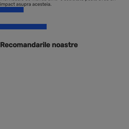
impact asupra acesteia.
Read more
Incepe si tu GRATUIT
Recomandarile noastre