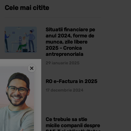
Cele mai citite
Situatii financiare pe
anul 2024, forme de
munca, zile libere
2025 - Cronica
antreprenoriala
29 ianuarie 2025
RO e-Factura in 2025
17 decembrie 2024
Ce trebuie sa stie
micile companii despre