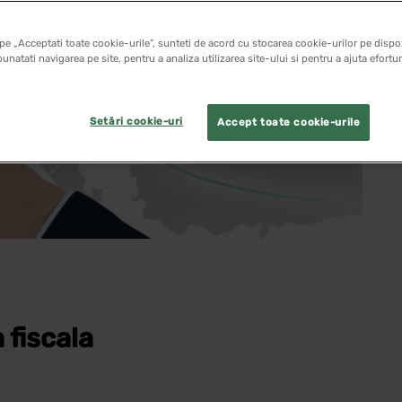
pe „Acceptati toate cookie-urile”, sunteti de acord cu stocarea cookie-urilor pe dispoz
unatati navigarea pe site, pentru a analiza utilizarea site-ului si pentru a ajuta efortu
Setări cookie-uri
Accept toate cookie-urile
 fiscala