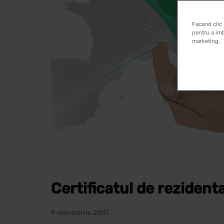
Facand clic 
pentru a imb
marketing.
Certificatul de rezidenta
9 noiembrie 2017