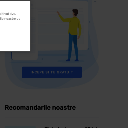
itivul dvs.
rile noastre de
INCEPE SI TU GRATUIT
Recomandarile noastre