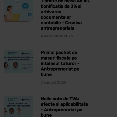
Tichete de masa 45 lei,
bonificatia de 3% si
arhivarea
documentelor
contabile - Cronica
antreprenoriala
4 decembrie 2025
Primul pachet de
masuri fiscale pe
intelesul tuturor -
Antreprenoriat pe
bune
7 august 2025
Noile cote de TVA:
efecte si aplicabilitate
- Antreprenoriat pe
bune