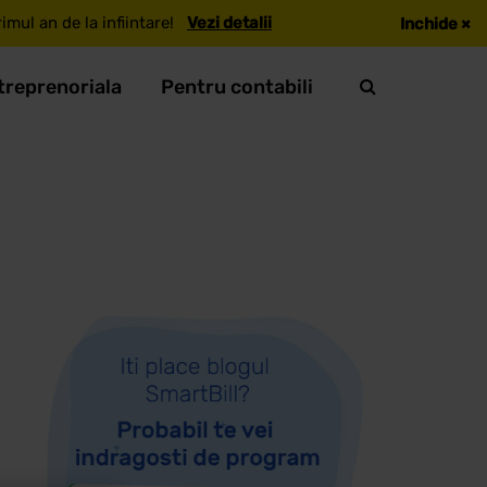
mul an de la infiintare!
Vezi detalii
Inchide
×
treprenoriala
Pentru contabili