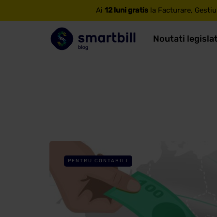
Ai
12 luni gratis
la Facturare, Gestiu
Noutati legisla
PENTRU CONTABILI