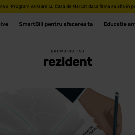
ne si Program Vanzare cu Casa de Marcat daca firma se afla in pri
tive
SmartBill pentru afacerea ta
Educatie an
BROWSING TAG
rezident