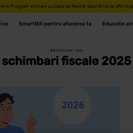
ne si Program Vanzare cu Casa de Marcat daca firma se afla in pri
tive
SmartBill pentru afacerea ta
Educatie an
BROWSING TAG
schimbari fiscale 2025