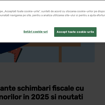
pe „Acceptati toate cookie-urile”, sunteti de acord cu stocarea cookie-urilor pe dispoz
unatati navigarea pe site, pentru a analiza utilizarea site-ului si pentru a ajuta efortu
Setări cookie-uri
Accept toate cookie-urile
ante schimbari fiscale cu
orilor in 2025 si noutati