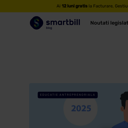
Ai
12 luni gratis
la Facturare, Gestiu
Noutati legisla
EDUCATIE ANTREPRENORIALA