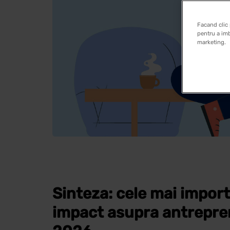
Facand clic 
pentru a imb
marketing.
Sinteza: cele mai import
impact asupra antrepren