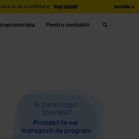
mul an de la infiintare!
Vezi detalii
Inchide
×
treprenoriala
Pentru contabili