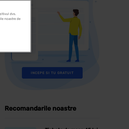
itivul dvs.
rile noastre de
INCEPE SI TU GRATUIT
Recomandarile noastre