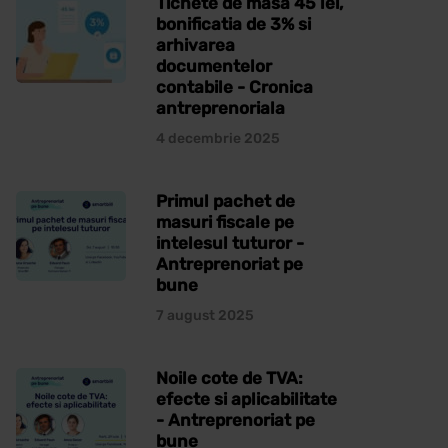
Tichete de masa 45 lei,
bonificatia de 3% si
arhivarea
documentelor
contabile - Cronica
antreprenoriala
4 decembrie 2025
Primul pachet de
masuri fiscale pe
intelesul tuturor -
Antreprenoriat pe
bune
7 august 2025
Noile cote de TVA:
efecte si aplicabilitate
- Antreprenoriat pe
bune