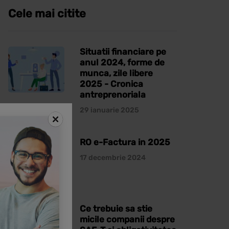
Cele mai citite
Situatii financiare pe
anul 2024, forme de
munca, zile libere
2025 - Cronica
antreprenoriala
29 ianuarie 2025
RO e-Factura in 2025
17 decembrie 2024
Ce trebuie sa stie
micile companii despre