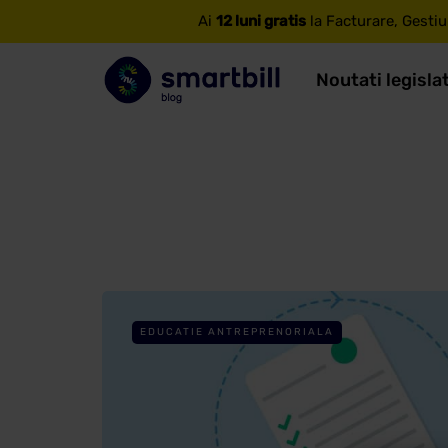
Ai
12 luni gratis
la Facturare, Gestiu
Noutati legisla
EDUCATIE ANTREPRENORIALA