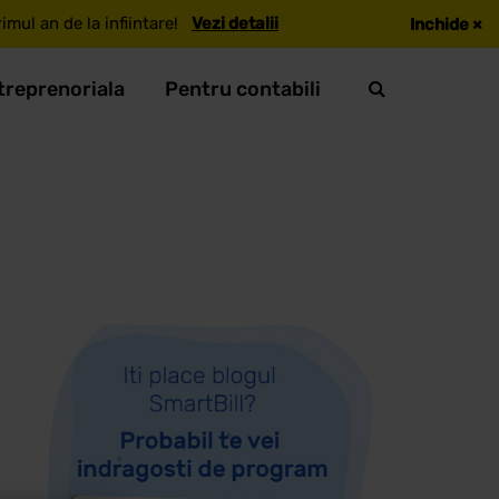
mul an de la infiintare!
Vezi detalii
Inchide
×
treprenoriala
Pentru contabili