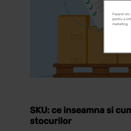
Facand clic 
pentru a imb
marketing.
SKU: ce inseamna si cum
stocurilor