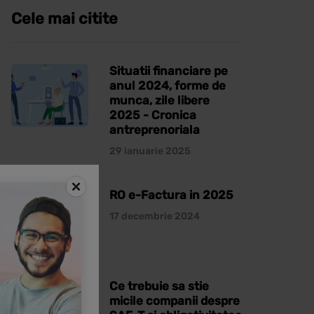
Cele mai citite
Situatii financiare pe
anul 2024, forme de
munca, zile libere
2025 - Cronica
antreprenoriala
29 ianuarie 2025
RO e-Factura in 2025
17 decembrie 2024
Ce trebuie sa stie
micile companii despre