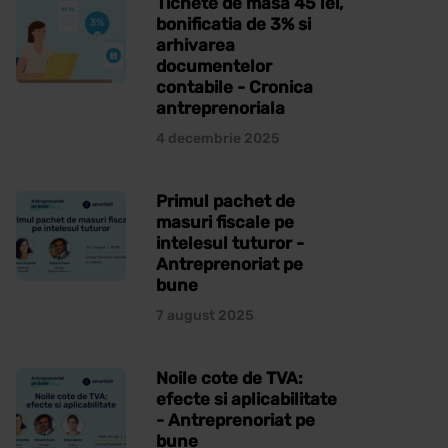
Tichete de masa 45 lei,
bonificatia de 3% si
arhivarea
documentelor
contabile - Cronica
antreprenoriala
4 decembrie 2025
Primul pachet de
masuri fiscale pe
intelesul tuturor -
Antreprenoriat pe
bune
7 august 2025
Noile cote de TVA:
efecte si aplicabilitate
- Antreprenoriat pe
bune