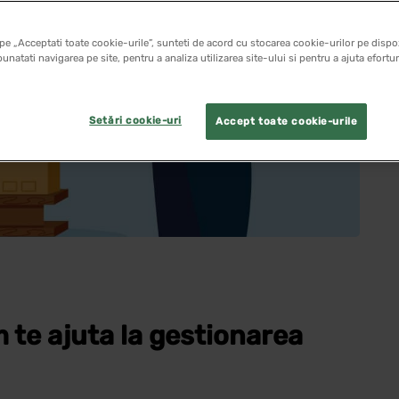
pe „Acceptati toate cookie-urile”, sunteti de acord cu stocarea cookie-urilor pe dispoz
unatati navigarea pe site, pentru a analiza utilizarea site-ului si pentru a ajuta efortu
Setări cookie-uri
Accept toate cookie-urile
 te ajuta la gestionarea