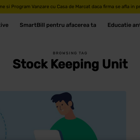
ne si Program Vanzare cu Casa de Marcat daca firma se afla in pri
tive
SmartBill pentru afacerea ta
Educatie an
BROWSING TAG
Stock Keeping Unit