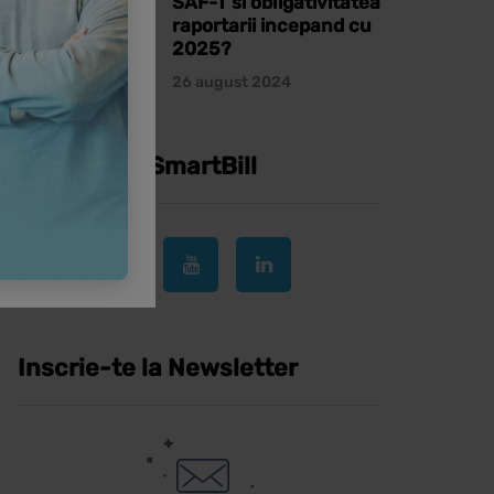
SAF-T si obligativitatea
raportarii incepand cu
2025?
26 august 2024
Urmareste SmartBill
Inscrie-te la Newsletter