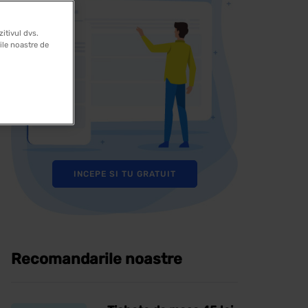
itivul dvs.
rile noastre de
INCEPE SI TU GRATUIT
Recomandarile noastre