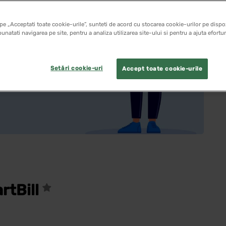
pe „Acceptati toate cookie-urile”, sunteti de acord cu stocarea cookie-urilor pe dispoz
unatati navigarea pe site, pentru a analiza utilizarea site-ului si pentru a ajuta efortu
Setări cookie-uri
Accept toate cookie-urile
rtBill