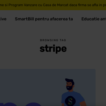
ne si Program Vanzare cu Casa de Marcat daca firma se afla in pri
tive
SmartBill pentru afacerea ta
Educatie an
BROWSING TAG
stripe