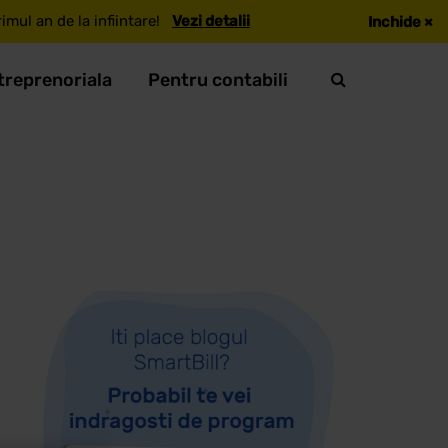
mul an de la infiintare!
Vezi detalii
Inchide
×
treprenoriala
Pentru contabili