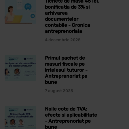
Tichete de masa 45 lei,
bonificatia de 3% si
arhivarea
documentelor
contabile - Cronica
antreprenoriala
4 decembrie 2025
Primul pachet de
masuri fiscale pe
intelesul tuturor -
Antreprenoriat pe
bune
7 august 2025
Noile cote de TVA:
efecte si aplicabilitate
- Antreprenoriat pe
bune