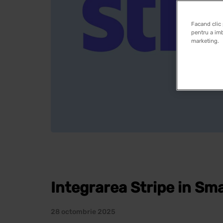
Facand clic 
pentru a imb
marketing.
Integrarea Stripe in Sma
28 octombrie 2025