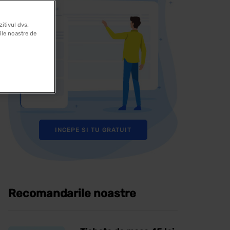
itivul dvs.
rile noastre de
INCEPE SI TU GRATUIT
Recomandarile noastre