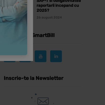
SAF-T si obligativitatea
raportarii incepand cu
2025?
26 august 2024
Urmareste SmartBill
Inscrie-te la Newsletter