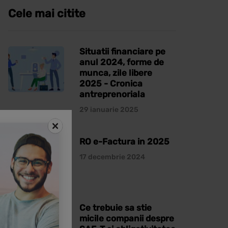
Cele mai citite
Situatii financiare pe
anul 2024, forme de
munca, zile libere
2025 - Cronica
antreprenoriala
29 ianuarie 2025
RO e-Factura in 2025
17 decembrie 2024
Ce trebuie sa stie
micile companii despre