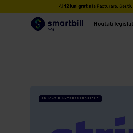
Ai
12 luni gratis
la Facturare, Gestiu
Noutati legisla
EDUCATIE ANTREPRENORIALA