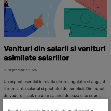
Venituri din salarii si venituri
asimilate salariilor
12 septembrie 2025
Un aspect esential in relatia dintre angajator si angajat
il reprezinta salariul si pachetul de beneficii. Din punct
de vedere fiscal, nu doar salariul de baza este supus
taxelor si contributiilor, ci si veniturile considerate…
Facand clic pe „Acceptati toate cookie-urile”, sunteti de acord cu