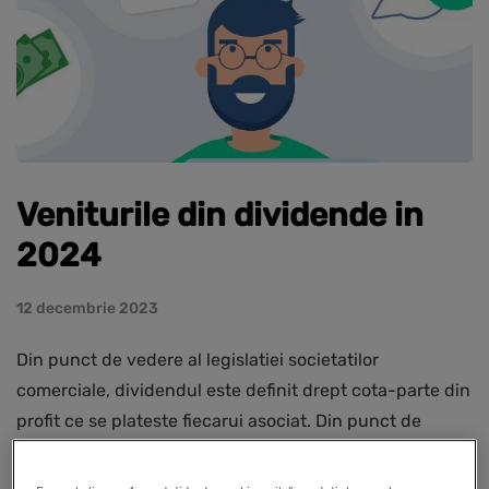
Veniturile din dividende in
2024
12 decembrie 2023
Din punct de vedere al legislatiei societatilor
comerciale, dividendul este definit drept cota-parte din
profit ce se plateste fiecarui asociat. Din punct de
vedere fiscal dividendul este definit drept o distribuire
in bani sau in…