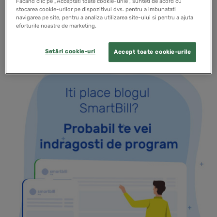
Facand clic pe „Acceptati toate cookie-urile”, sunteti de acord cu
stocarea cookie-urilor pe dispozitivul dvs. pentru a imbunatati
navigarea pe site, pentru a analiza utilizarea site-ului si pentru a ajuta
READ MORE
eforturile noastre de marketing.
Setări cookie-uri
Accept toate cookie-urile