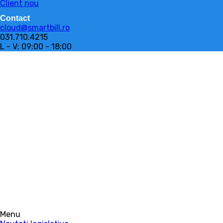
Client nou
Contact
cloud@smartbill.ro
031.710.4215
L - V: 09:00 - 18:00
Menu