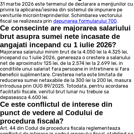
31 martie 2026 este termenul de declarare a menţiunilor cu
privire la aplicarea/iesirea din sistemul de impunere pe
veniturile microintreprinderilor. Schimbarea vectorului
fiscal se realizeaza prin
depunerea formularului 700
.
Ce consecinte are majorarea salariului
brut asupra sumei nete incasate de
angajati incepand cu 1 iulie 2026?
Majorarea salariului minim brut de la 4.050 lei la 4.325 lei,
incepand cu 1 iulie 2026, genereaza o crestere a salariului
net de aproximativ 125 lei, de la 2.574 lei la 2.699 lei, in
conditiile unui salariat fara persoane in intretinere si fara
beneficii suplimentare. Cresterea neta este limitata de
reducerea sumei netaxabile de la 300 lei la 200 lei, masura
introdusa prin OUG 89/2025. Totodata, pentru acordarea
facilitatii fiscale, venitul brut lunar nu trebuie sa
depaseasca 4.600 lei.
Ce este conflictul de interese din
punct de vedere al Codului de
procedura fiscala?
Art. 44 din Codul de procedura fiscala reglementeaza
conflictul de interese in cadrul organului fiscal, stabilind ca