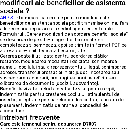
modificari ale beneficiilor de asistenta
sociala ?
ANPIS
informeaza ca cererile pentru modificari ale
beneficiilor de asistenta sociala pot fi transmise online, fara
a fi necesara deplasarea la sediul agentiei teritoriale.
Formularul „Cerere modificari de acordare beneficii sociale”
se descarca de pe site-ul agentiei teritoriale, se
completeaza si semneaza, apoi se trimite in format PDF pe
adresa de e-mail dedicata fiecarui judet.
Cererea poate fi utilizata pentru acordarea plăților
restante, modificarea modalitatii de plata, schimbarea
numelui copilului sau a reprezentantului legal, schimbarea
adresei, transferul prestatiei in alt judet, incetarea sau
suspendarea acordarii, prelungirea unui beneficiu sau
eliberarea de documente (decizii, adeverinte).
Beneficiile vizate includ alocatia de stat pentru copii,
indemnizatia pentru cresterea copilului, stimulentul de
insertie, drepturile persoanelor cu dizabilitati, alocatia de
plasament, indemnizatia de hrana si concediul de
acomodare.
Intrebari frecvente
Care este termenul pentru depunerea D700?