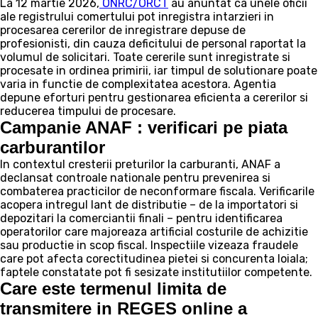
La 12 martie 2026,
ONRC/ORCT
au anuntat ca unele oficii
ale registrului comertului pot inregistra intarzieri in
procesarea cererilor de inregistrare depuse de
profesionisti, din cauza deficitului de personal raportat la
volumul de solicitari. Toate cererile sunt inregistrate si
procesate in ordinea primirii, iar timpul de solutionare poate
varia in functie de complexitatea acestora. Agentia
depune eforturi pentru gestionarea eficienta a cererilor si
reducerea timpului de procesare.
Campanie ANAF : verificari pe piata
carburantilor
In contextul cresterii preturilor la carburanti, ANAF a
declansat controale nationale pentru prevenirea si
combaterea practicilor de neconformare fiscala. Verificarile
acopera intregul lant de distributie – de la importatori si
depozitari la comerciantii finali – pentru identificarea
operatorilor care majoreaza artificial costurile de achizitie
sau productie in scop fiscal. Inspectiile vizeaza fraudele
care pot afecta corectitudinea pietei si concurenta loiala;
faptele constatate pot fi sesizate institutiilor competente.
Care este termenul limita de
transmitere in REGES online a