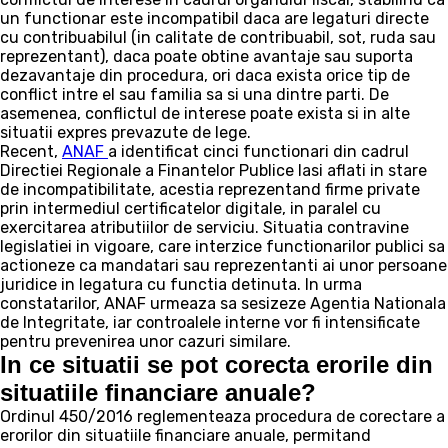
un functionar este incompatibil daca are legaturi directe
cu contribuabilul (in calitate de contribuabil, sot, ruda sau
reprezentant), daca poate obtine avantaje sau suporta
dezavantaje din procedura, ori daca exista orice tip de
conflict intre el sau familia sa si una dintre parti. De
asemenea, conflictul de interese poate exista si in alte
situatii expres prevazute de lege.
Recent,
ANAF
a identificat cinci functionari din cadrul
Directiei Regionale a Finantelor Publice Iasi aflati in stare
de incompatibilitate, acestia reprezentand firme private
prin intermediul certificatelor digitale, in paralel cu
exercitarea atributiilor de serviciu. Situatia contravine
legislatiei in vigoare, care interzice functionarilor publici sa
actioneze ca mandatari sau reprezentanti ai unor persoane
juridice in legatura cu functia detinuta. In urma
constatarilor, ANAF urmeaza sa sesizeze Agentia Nationala
de Integritate, iar controalele interne vor fi intensificate
pentru prevenirea unor cazuri similare.
In ce situatii se pot corecta erorile din
situatiile financiare anuale?
Ordinul 450/2016 reglementeaza procedura de corectare a
erorilor din situatiile financiare anuale, permitand