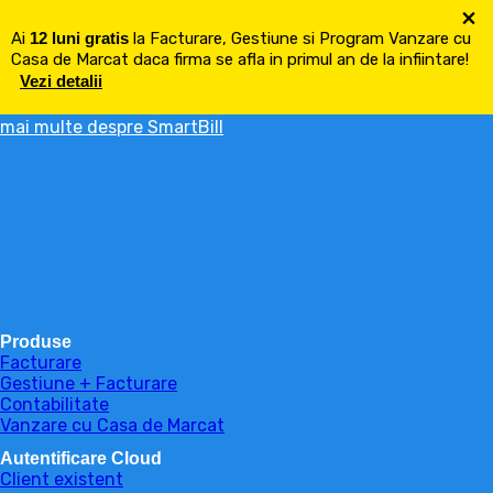
×
Ai
12 luni gratis
la Facturare, Gestiune si Program Vanzare cu
Casa de Marcat daca firma se afla in primul an de la infiintare!
Vezi detalii
mai multe despre SmartBill
Produse
Facturare
Gestiune + Facturare
Contabilitate
Vanzare cu Casa de Marcat
Autentificare Cloud
Client existent