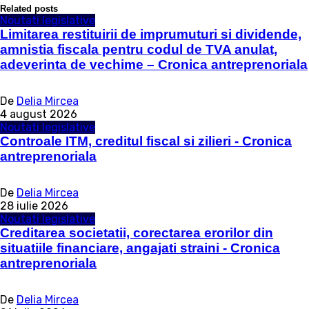
Related posts
Noutati legislative
Limitarea restituirii de imprumuturi si dividende,
amnistia fiscala pentru codul de TVA anulat,
adeverinta de vechime – Cronica antreprenoriala
De
Delia Mircea
4 august 2026
Noutati legislative
Controale ITM, creditul fiscal si zilieri - Cronica
antreprenoriala
De
Delia Mircea
28 iulie 2026
Noutati legislative
Creditarea societatii, corectarea erorilor din
situatiile financiare, angajati straini - Cronica
antreprenoriala
De
Delia Mircea