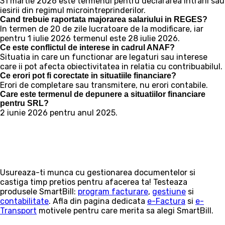
31 martie 2026 este termenul pentru declararea intrarii sau
iesirii din regimul microintreprinderilor.
Cand trebuie raportata majorarea salariului in REGES?
In termen de 20 de zile lucratoare de la modificare, iar
pentru 1 iulie 2026 termenul este 28 iulie 2026.
Ce este conflictul de interese in cadrul ANAF?
Situatia in care un functionar are legaturi sau interese
care ii pot afecta obiectivitatea in relatia cu contribuabilul.
Ce erori pot fi corectate in situatiile financiare?
Erori de completare sau transmitere, nu erori contabile.
Care este termenul de depunere a situatiilor financiare
pentru SRL?
2 iunie 2026 pentru anul 2025.
Usureaza-ti munca cu gestionarea documentelor si
castiga timp pretios pentru afacerea ta! Testeaza
produsele SmartBill:
program facturare
,
gestiune
si
contabilitate
. Afla din pagina dedicata
e-Factura
si
e-
Transport
motivele pentru care merita sa alegi SmartBill.