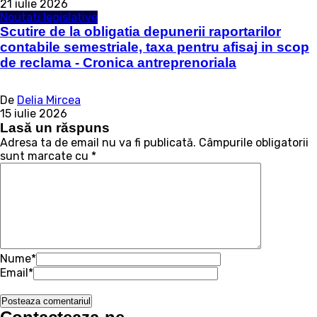
21 iulie 2026
Noutati legislative
Scutire de la obligatia depunerii raportarilor
contabile semestriale, taxa pentru afisaj in scop
de reclama - Cronica antreprenoriala
De
Delia Mircea
15 iulie 2026
Lasă un răspuns
Adresa ta de email nu va fi publicată.
Câmpurile obligatorii
sunt marcate cu
*
Nume
*
Email
*