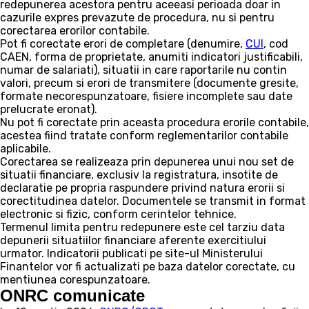
redepunerea acestora pentru aceeasi perioada doar in
cazurile expres prevazute de procedura, nu si pentru
corectarea erorilor contabile.
Pot fi corectate erori de completare (denumire,
CUI
, cod
CAEN, forma de proprietate, anumiti indicatori justificabili,
numar de salariati), situatii in care raportarile nu contin
valori, precum si erori de transmitere (documente gresite,
formate necorespunzatoare, fisiere incomplete sau date
prelucrate eronat).
Nu pot fi corectate prin aceasta procedura erorile contabile,
acestea fiind tratate conform reglementarilor contabile
aplicabile.
Corectarea se realizeaza prin depunerea unui nou set de
situatii financiare, exclusiv la registratura, insotite de
declaratie pe propria raspundere privind natura erorii si
corectitudinea datelor. Documentele se transmit in format
electronic si fizic, conform cerintelor tehnice.
Termenul limita pentru redepunere este cel tarziu data
depunerii situatiilor financiare aferente exercitiului
urmator. Indicatorii publicati pe site-ul Ministerului
Finantelor vor fi actualizati pe baza datelor corectate, cu
mentiunea corespunzatoare.
ONRC comunicate