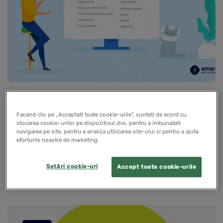
Rapoarte noi in SmartBill Conta
Facand clic pe „Acceptati toate cookie-urile”, sunteti de acord cu
stocarea cookie-urilor pe dispozitivul dvs. pentru a imbunatati
10 iunie 2019
navigarea pe site, pentru a analiza utilizarea site-ului si pentru a ajuta
eforturile noastre de marketing.
In SmartBill Conta exista cateva astfel de rapoarte
extrem de utile, printre care se numara Raportul sume
Setări cookie-uri
Accept toate cookie-urile
de incasat si Raportul sume de platit.