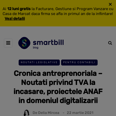
×
Ai
12 luni gratis
la Facturare, Gestiune si Program Vanzare cu
Casa de Marcat daca firma se afla in primul an de la infiintare!
Vezi detalii
NOUTATI LEGISLATIVE
PENTRU CONTABILI
Cronica antreprenoriala –
Noutati privind TVA la
incasare, proiectele ANAF
in domeniul digitalizarii
De
Delia Mircea
22 martie 2021