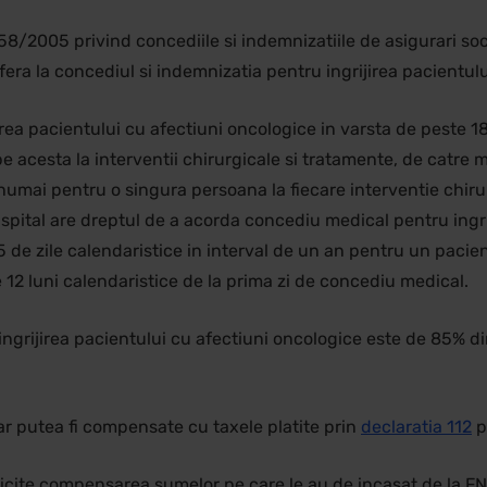
58/2005 privind concediile si indemnizatiile de asigurari soc
fera la concediul si indemnizatia pentru ingrijirea pacientul
irea pacientului cu afectiuni oncologice in varsta de peste 1
pe acesta la interventii chirurgicale si tratamente, de catre m
numai pentru o singura persoana la fiecare interventie chiru
 spital are dreptul de a acorda concediu medical pentru ingri
 de zile calendaristice in interval de un an pentru un pacien
12 luni calendaristice de la prima zi de concediu medical.
ngrijirea pacientului cu afectiuni oncologice este de 85% din
r putea fi compensate cu taxele platite prin
declaratia 112
p
solicite compensarea sumelor pe care le au de incasat de la