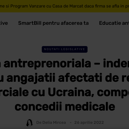
ne si Program Vanzare cu Casa de Marcat daca firma se afla in pri
tive
SmartBill pentru afacerea ta
Educatie an
NOUTATI LEGISLATIVE
 antreprenoriala – inde
 angajatii afectati de re
ciale cu Ucraina, comp
concedii medicale
De
Delia Mircea
26 aprilie 2022