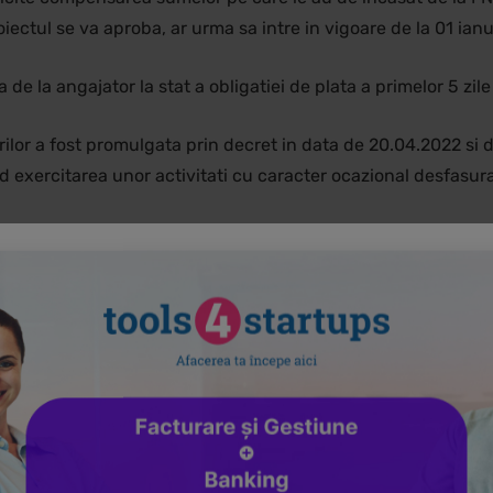
oiectul se va aproba, ar urma sa intre in vigoare de la 01 ian
 de la angajator la stat a obligatiei de plata a primelor 5 zi
lierilor a fost promulgata prin decret in data de 20.04.2022 s
d exercitarea unor activitati cu caracter ocazional desfasurat
doar in anumite domenii, strict enumerate in legea mentionat
eniul:
activitati de intretinere peisagistica – plantarea, ingrij
a 8130 cu urmatorul: activitati de intretinere peisagistica – pl
ulare, precum si intretinerea spatiilor verzi din domeniul publi
optata de Camera Deputatilor cu majoritate de voturi in sedin