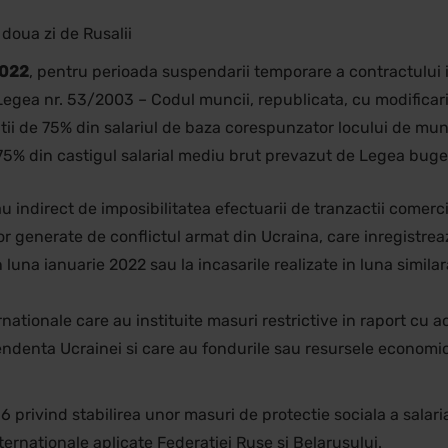
A doua zi de Rusalii
2022
, pentru perioada suspendarii temporare a contractului 
 din Legea nr. 53/2003 – Codul muncii, republicata, cu modificar
atii de 75% din salariul de baza corespunzator locului de mu
75% din castigul salarial mediu brut prevazut de Legea bugetu
sau indirect de imposibilitatea efectuarii de tranzactii comer
or generate de conflictul armat din Ucraina, care inregistre
 luna ianuarie 2022 sau la incasarile realizate in luna simil
ternationale care au instituite masuri restrictive in raport c
ependenta Ucrainei si care au fondurile sau resursele economi
privind stabilirea unor masuri de protectie sociala a salaria
ernationale aplicate Federatiei Ruse si Belarusului.