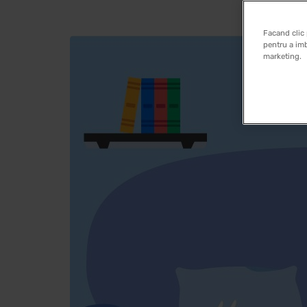
Facand clic 
pentru a imb
marketing.