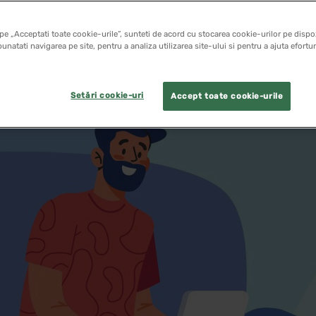
pe „Acceptati toate cookie-urile”, sunteti de acord cu stocarea cookie-urilor pe dispoz
unatati navigarea pe site, pentru a analiza utilizarea site-ului si pentru a ajuta efortu
Setări cookie-uri
Accept toate cookie-urile