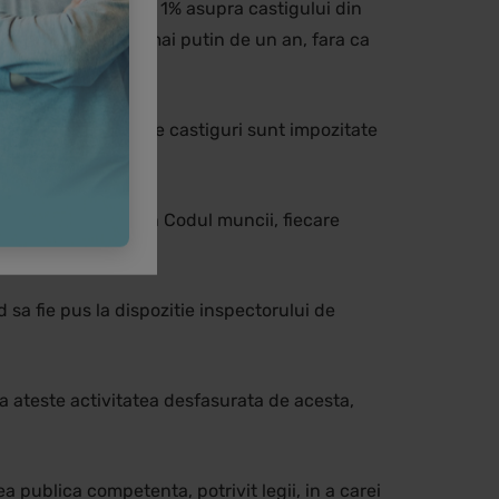
area unui procent de 1% asupra castigului din
de valoare detinute mai putin de un an, fara ca
i. In prezent, aceste castiguri sunt impozitate
, potrivit art. 34 din Codul muncii, fiecare
d sa fie pus la dispozitie inspectorului de
sa ateste activitatea desfasurata de acesta,
ea publica competenta, potrivit legii, in a carei