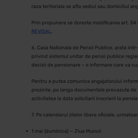
raza teritoriala se afla sediul sau domiciliul a
Prin propunere se doreste modificarea art. 34 i
REVISAL
.
6. Casa Nationala de Pensii Publice, arata in
privind sistemul unitar de pensii publice regle
decizii de pensionare – o informare care va cu
Pentru a putea comunica angajatorului informati
prezinte, pe langa documentele prevazute de le
activitatea la data solicitarii inscrierii la pens
7. Pe calendarul zilelor libere oficiale, urmatoa
1 mai (duminica) — Ziua Muncii