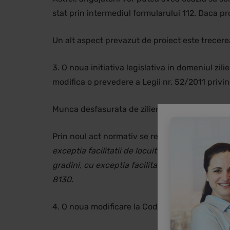
stat prin intermediul formularului 112. Daca pr
Un alt aspect prevazut de proiect este trecerea
3. O noua initiativa legislativa in domeniul zi
modifica o prevedere a Legii nr. 52/2011 privin
Munca desfasurata de zilieri se poate realiza 
Prin noul act normativ se reformulareaza dom
exceptia facilitatii de locuit particulare – clas
gradini, cu exceptia facilitatii de locuit partic
8130.
4. O noua modificare la Codul fiscal a fost ad