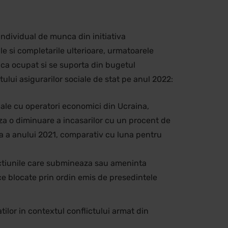
individual de munca din initiativa
ile si completarile ulterioare, urmatoarele
nca ocupat si se suporta din bugetul
lui asigurarilor sociale de stat pe anul 2022:
ciale cu operatori economici din Ucraina,
aza o diminuare a incasarilor cu un procent de
ara a anului 2021, comparativ cu luna pentru
u actiunile care submineaza sau ameninta
ce blocate prin ordin emis de presedintele
tilor in contextul conflictului armat din