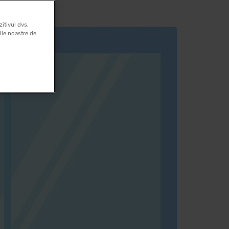
itivul dvs.
rile noastre de