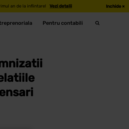
mul an de la infiintare!
Vezi detalii
Inchide
×
treprenoriala
Pentru contabili
mnizatii
latiile
ensari