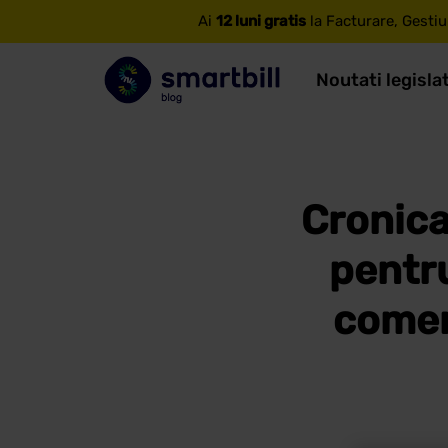
Ai
12 luni gratis
la Facturare, Gestiu
Noutati legisla
Cronica
pentru
comer