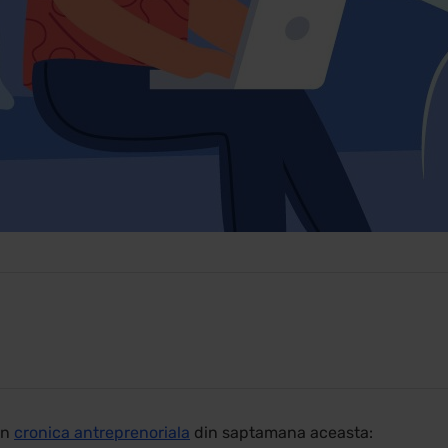
in
cronica antreprenoriala
din saptamana aceasta: