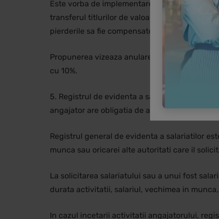
Este vorba de implementarea unui sistem de i
transferul titlurilor de valoare detinute mai mu
pierderile sa fie compensate sau declarate.
Propunerea vizeaza anularea creditelor fiscale 
cu 10%.
5. Registrul de evidenta a salariatilor (REVISAL)
angajator are obligatia de a infiinta un registru
Registrul general de evidenta a salariatilor est
munca sau oricarei alte autoritati care il solicita
La solicitarea salariatului sau a unui fost sal
durata activitatii, salariul, vechimea in munca, 
In cazul incetarii activitatii angajatorului, reg