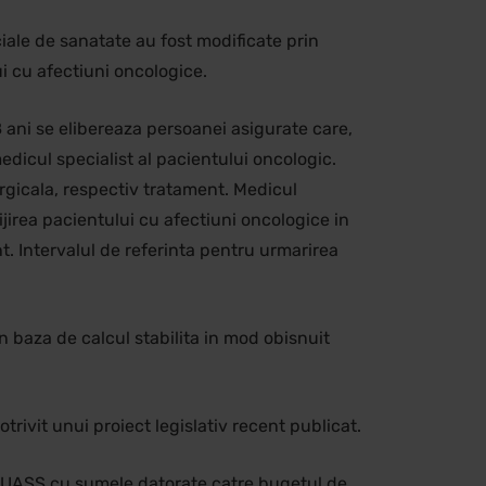
iale de sanatate au fost modificate prin
ui cu afectiuni oncologice.
8 ani se elibereaza persoanei asigurate care,
edicul specialist al pacientului oncologic.
rgicala, respectiv tratament. Medicul
jirea pacientului cu afectiuni oncologice in
t. Intervalul de referinta pentru urmarirea
 baza de calcul stabilita in mod obisnuit
otrivit unui proiect legislativ recent publicat.
 FNUASS cu sumele datorate catre bugetul de