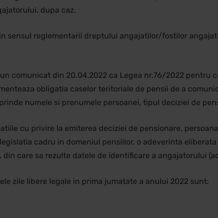
ngajatorului, dupa caz.
n sensul reglementarii dreptului angajatilor/fostilor angajati
tr-un comunicat din 20.04.2022 ca Legea nr.76/2022 pentru 
menteaza obligatia caselor teritoriale de pensii de a comunic
prinde numele si prenumele persoanei, tipul deciziei de pens
ile cu privire la emiterea deciziei de pensionare, persoana c
gislatia cadru in domeniul pensiilor, o adeverinta eliberata 
ie, din care sa rezulte datele de identificare a angajatorului (ad
rele zile libere legale in prima jumatate a anului 2022 sunt: