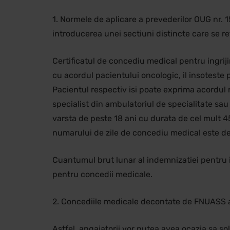
1. Normele de aplicare a prevederilor OUG nr. 1
introducerea unei sectiuni distincte care se re
Certificatul de concediu medical pentru ingrij
cu acordul pacientului oncologic, il insoteste 
Pacientul respectiv isi poate exprima acordul 
specialist din ambulatoriul de specialitate sau
varsta de peste 18 ani cu durata de cel mult 45
numarului de zile de concediu medical este de 
Cuantumul brut lunar al indemnizatiei pentru i
pentru concedii medicale.
2. Concediile medicale decontate de FNUASS a
Astfel, angajatorii vor putea avea ocazia sa 