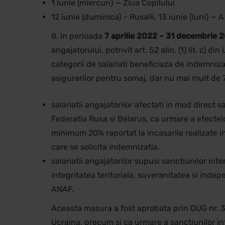
1 iunie (miercuri) — Ziua Copilului
12 iunie (duminica) – Rusalii, 13 iunie (luni) — 
8. In perioada
7 aprilie 2022 – 31 decembrie 
angajatorului, potrivit art. 52 alin. (1) lit. c)
categorii de salariati beneficiaza de indemniz
asigurarilor pentru somaj, dar nu mai mult de 
salariatii angajatorilor afectati in mod direct 
Federatia Rusa si Belarus, ca urmare a efectel
minimum 20% raportat la incasarile realizate in
care se solicita indemnizatia.
salariatii angajatorilor supusi sanctiunilor in
integritatea teritoriala, suveranitatea si ind
ANAF.
Aceasta masura a fost aprobata prin OUG nr. 36 
Ucraina, precum si ca urmare a sanctiunilor int