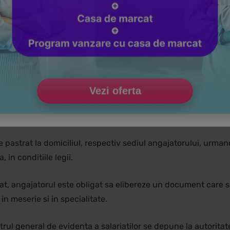
mpozitare la sursa pentru
investitorii individuali
, prin aplic
lt de un an si 3% asupra castigului din transferul titlurilor 
acumulate pe baza pierderilor inregistrate in anii precedent
Vezi oferta
 va deveni disponibil online, pentru toti salariatii. In prezent
 general de evidenta a salariatilor.
e pastrat la domiciliul, respectiv sediul angajatorului, urman
, in conditiile legii.
ariat, angajatorul este obligat sa elibereze un document care 
in meserie si in specialitate.
istrul general de evidenta a salariatilor se depune la autoritat