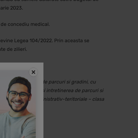
uarie 2023.
le de concediu medical.
i devine Legea 104/2022. Prin aceasta se
e de zilieri.
a.
irea si intretinerea de parcuri si gradini, cu
antarea, ingrijirea si intretinerea de parcuri si
c al unitatilor administrativ-teritoriale – clasa
ta din 20.04.2022.