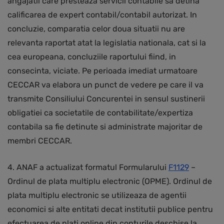
angajatii care presteaza servicii contabile sa detina
calificarea de expert contabil/contabil autorizat. In
concluzie, comparatia celor doua situatii nu are
relevanta raportat atat la legislatia nationala, cat si la
cea europeana, concluziile raportului fiind, in
consecinta, viciate. Pe perioada imediat urmatoare
CECCAR va elabora un punct de vedere pe care il va
transmite Consiliului Concurentei in sensul sustinerii
obligatiei ca societatile de contabilitate/expertiza
contabila sa fie detinute si administrate majoritar de
membri CECCAR.
4. ANAF a actualizat formatul Formularului
F1129
–
Ordinul de plata multiplu electronic (OPME). Ordinul de
plata multiplu electronic se utilizeaza de agentii
economici si alte entitati decat institutii publice pentru
efectuarea de plati online din conturile deschise la