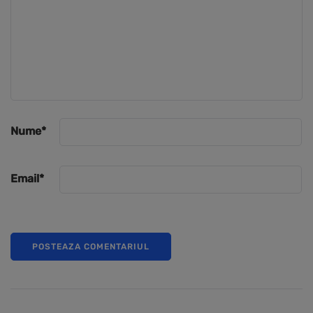
Nume
*
Email
*