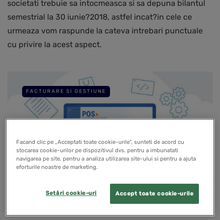
societati trebuie sa intocmeasca si sa depuna bilantul
semestrial la 30 iunie?2018, astfel incat?in cele ce
urmeaza vom raspunde la cateva intrebari punctuale
cu privire la acest aspect.
FACTURARE SI GESTIUNE
Facand clic pe „Acceptati toate cookie-urile”, sunteti de acord cu
stocarea cookie-urilor pe dispozitivul dvs. pentru a imbunatati
navigarea pe site, pentru a analiza utilizarea site-ului si pentru a ajuta
eforturile noastre de marketing.
Setări cookie-uri
Accept toate cookie-urile