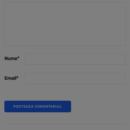
Nume
*
Email
*