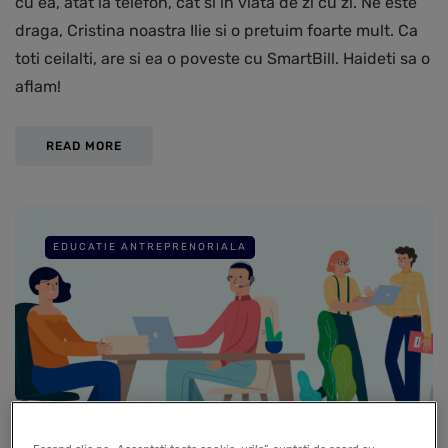
cu ea, atat la telefon, cat si in viata de zi cu zi. Ne este
draga, Cristina noastra Ilie si o pretuim foarte mult. Ca
toti ceilalti, are si ea o poveste cu SmartBill. Haideti sa o
aflam!
READ MORE
EDUCATIE ANTREPRENORIALA