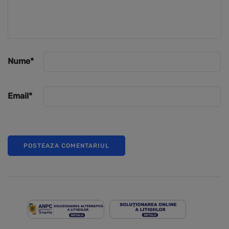
Nume
*
Email
*