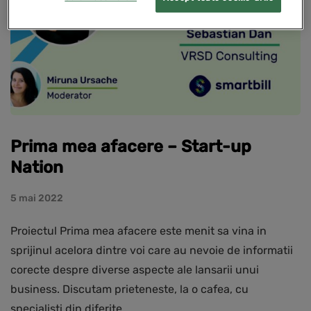
Prima mea afacere – Start-up
Nation
5 mai 2022
Proiectul Prima mea afacere este menit sa vina in
sprijinul acelora dintre voi care au nevoie de informatii
corecte despre diverse aspecte ale lansarii unui
business. Discutam prieteneste, la o cafea, cu
specialisti din diferite…