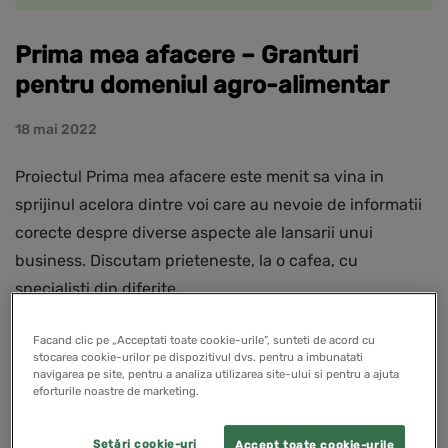
Prima mea afacere – Granturi
pentru domeniul agro-alimentar
18 mai 2022
Proiectul Prima mea afacere este menit sa vina in
sprijinul acelora dintre voi care au nevoie de informatii
corecte despre diverse aspecte ale lansarii unui
business. Discutam prieteneste, la o cafea, cu
specialisti din diferite…
Facand clic pe „Acceptati toate cookie-urile”, sunteti de acord cu
stocarea cookie-urilor pe dispozitivul dvs. pentru a imbunatati
navigarea pe site, pentru a analiza utilizarea site-ului si pentru a ajuta
EDUCATIE ANTREPRENORIALA
eforturile noastre de marketing.
Setări cookie-uri
Accept toate cookie-urile